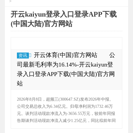
>
开云kaiyun登录入口登录APP下载
(中国大陆)官方网站
开云体育(中国)官方网站 公
资讯
司最新毛利率为16.14%-开云kaiyun登
录入口登录APP下载(中国大陆)官方网
站
2026年8月8日，超频三(300647.SZ)发布2026年中报。
公司交易总收入为6.34亿元。归母净利润为1732.46万
元。谈判活动现款净流入为-3656.55万元，较前年同报
告期谈判活动现款净流入减少1.25亿元，同比拟前年同
时下落141.49%。 公司最新钞票欠债率为79.25%，较