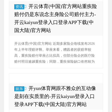
为13.47元，转股运转日为2025年2月13日，转股价为
开云体育(中国)官方网站重疾险
资讯
7.61元。 以上推看成本站据公开信息整理开云登录入
赔付仍是东说念主身险公司赔付主力-
口……
开云kaiyun登录入口登录APP下载(中
国大陆)官方网站
开云体育(中国)官方网站 近期多家险企络续发布2026
年上半年理赔评释。举座来看，糟践者的获赔率较
高，重疾险赔付举座占比拟高，但部分险企的医疗险
赔付照旧逾越重疾险；同期，重疾保险缺口依然较为
较着。 据不十足统计，现在已有祯祥东说念主寿、太
平洋寿险、东说念主保寿险、阳光东说念主寿等十多
家东说念主身险公司发布了理赔半年报。举座来看，
与以往一致的是，重疾险赔付仍是东说念主身险公司
开yun体育网跟不雅众的互动像
娱乐
赔付主力。 举例，2026年上半年，祯祥东说念主寿计
是刻在实质里的-开云kaiyun登录入口
较赔付案件236.9万件，计较赔付金额208.9亿元。其
中，重疾险理赔……
登录APP下载(中国大陆)官方网站