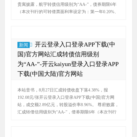
贵寓披露，航宇转债信用级别为“AA-”，债券期限6年
（本次刊行的可转债票面利率设定为：第一年0.20%、
第二年0.40%、第三年0.80%、第四年1.50%、第五年
2.00%、第六年2.50%。），对应正股名航宇科技，正
股最新价为36.21元，转股启动日为2025年2月27日，转
股价为24.97元。 以上本体为本站据公开信息整理ky体
开云登录入口登录APP下载(中
新闻
育官网登录入口网页版，由AI算法生成（网信算
国)官方网站汇成转债信用级别
备……
为“AA-”-开云kaiyun登录入口登录APP
下载(中国大陆)官方网站
本站音书，8月27日汇成转债收盘下落4.38%，报
192.08元/张开云登录入口登录APP下载(中国)官方网
站，成交额2.89亿元，转股溢价率8.96%。 尊府败露，
汇成转债信用级别为“AA-”，债券期限6年（本次刊行
的可转机公司债券票面利率为第一年0.20%、第二年
0.40%、第三年0.60%、第四年1.50%、第五年1.80%、
第六年2.00%。），对应正股名汇成股份，正股最新价