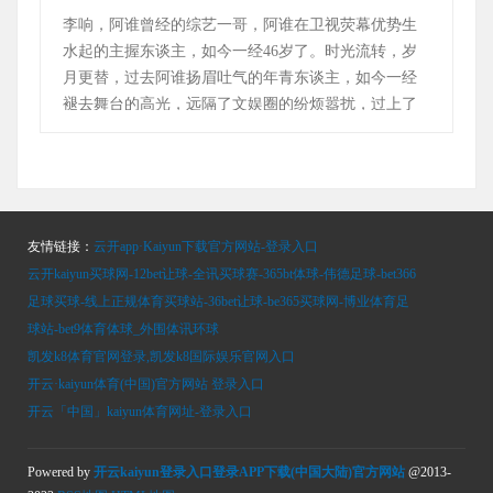
李响，阿谁曾经的综艺一哥，阿谁在卫视荧幕优势生
水起的主握东谈主，如今一经46岁了。时光流转，岁
月更替，过去阿谁扬眉吐气的年青东谈主，如今一经
褪去舞台的高光，远隔了文娱圈的纷烦嚣扰，过上了
安定温润的生存。归来过往，从湖南到江苏，从功绩
的起滚动伏到厚谊的周折曲折，李响的东谈主生轨
迹，像极了一部充满故事的电视剧。 2000年，21岁的
李响刚从浙江传媒学院毕业，行李还没打理利落，就
背着包去了长沙，签约湖南文娱频谈。那几年，恰是
友情链接：
云开app·Kaiyun下载官方网站-登录入口
湖南文娱节意见黄金时间，《超等女声》《闲散男
云开kaiyun买球网-12bet让球-全讯买球赛-365bt体球-伟德足球-bet366
声》一档接一档往外推，收视率高得……
足球买球-线上正规体育买球站-36bet让球-be365买球网-博业体育足
球站-bet9体育体球_外围体讯环球
凯发k8体育官网登录,凯发k8国际娱乐官网入口
开云·kaiyun体育(中国)官方网站 登录入口
开云「中国」kaiyun体育网址-登录入口
Powered by
开云kaiyun登录入口登录APP下载(中国大陆)官方网站
@2013-