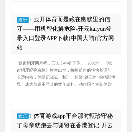
上季度钞票欠债率加多0.24个百分点，较前年同时钞票
欠债率加多9.42个百分点。 公司最新毛利率为
16.14%，较上季度毛利率减少3.08个百分点。最新
云开体育而是藏在幽默里的信
娱乐
ROE为3.94%。 公司摊薄每股收益为0.04元……
守——用机智化解危险-开云kaiyun登
录入口登录APP下载(中国大陆)官方网
站
“铁齿铜牙两片嘴，匹夫心中有了你。” 2002年，《铁
齿铜牙纪晓岚续》横空出世，接续前作的轻快基调与
长远内核，凭借纪晓岚、和珅、乾隆“铁三角”的精彩博
弈，成为普遍不雅众的童年牵挂。动作国产古装笑剧
的标杆之作，这部续作莫得堕入“续作必拉胯”的魔咒，
反而在剧情厚度、变装塑造与朝笑深度上再攀缘峰。
时隔20年，当快餐式古装剧充斥荧幕云开体育，再回
头看这部剧，才发现它的笑剧质感、东谈主文底蕴与
体育游戏app平台那时甄珍守秘
娱乐
现实关照，还是是当下许多作品难以企及的高度。今
了母亲就跑去与谢贤在香港登记-开云
天，咱们就重温这部经典，读懂藏在嬉笑怒骂里的东