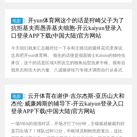
底来描写也不为过。 诚然，《最强盛脑》这档综艺节目一直
都是越过坚挺的，这样多年了依然在络续作念，并且每年都
是相通的技巧如约而至，这如故让东谈主相称可爱的。 对好
开yun体育网这个的话是狩崎父子为了
电影
多东谈主来说，之是以看《最强盛脑》，即是因为可爱这档
抗拒基夫而愚弄基夫细胞-开云kaiyun登录入
节目中那些选手的高才智，靠近那些根底无从下手的款式，
口登录APP下载(中国大陆)官方网站
这些选手不错以一种类型科幻片……
今天咱们就来汇总额对比一下令和主骑活的最终花式变身说
念具吧开yun体育网。 领先的话便是假面骑士Kabuto的独特虫
豸仪，这个的话是区域X所设立的独角仙型虫豸中枢。领有自
我意志和浩大的力量、八成驱使技巧专揽才调而自行从各式
种种的时空前来。 其次的话便是假面骑士Kiva的Tatsulot，这
个的话是由牙血鬼族转换的使役怪物，本色为德兰龙族黄金
飞龙个体，常驻于主角红渡家中协助构兵。 张开剩余47% 再
云开体育在谢伊·吉尔杰斯-亚历山大和
电影
者的话便是假面骑士Revcie的基法德暴龙，这个的话是狩崎父
杰伦·威廉姆斯的辅导下-开云kaiyun登录入口
子为了抗拒基夫而愚弄基夫细胞，所协力研……
登录APP下载(中国大陆)官方网站
一场NBA的强强对话，开场才打了6分钟，主锻炼就被裁判径
直罚出场了！球队过时12分，中枢球员刚刚伤愈复出，这比