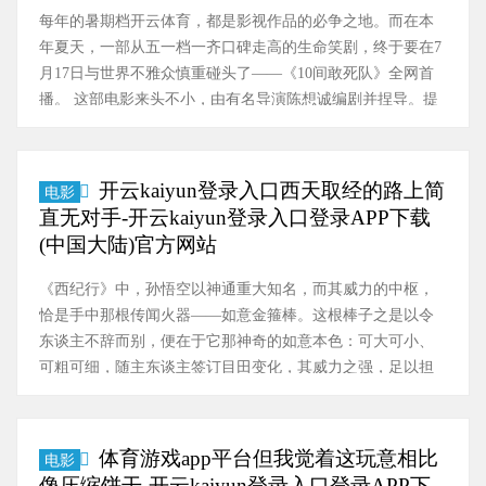
每年的暑期档开云体育，都是影视作品的必争之地。而在本
年夏天，一部从五一档一齐口碑走高的生命笑剧，终于要在7
月17日与世界不雅众慎重碰头了——《10间敢死队》全网首
播。 这部电影来头不小，由有名导演陈想诚编剧并捏导。提
及陈想诚，不雅众最老到的可能是《唐东谈主街探案》系列
那象征性的悬疑推理和视觉奇不雅。有关词这一次，他却富
有冲突了不雅众对他的固有印象，带来了一部“反套路”的作
开云kaiyun登录入口西天取经的路上简
电影
品。 《10间敢死队》的故事发生在一所病院的10号癌症病
直无对手-开云kaiyun登录入口登录APP下载
房。这里住着一群被宣判“时期未几”的重症患者，按常理来
(中国大陆)官方网站
说，应该是充满……
《西纪行》中，孙悟空以神通重大知名，而其威力的中枢，
恰是手中那根传闻火器——如意金箍棒。这根棒子之是以令
东谈主不辞而别，便在于它那神奇的如意本色：可大可小、
可粗可细，随主东谈主签订目田变化，其威力之强，足以担
当圣物的好意思名。恰是凭借这一根棒，孙悟空能纵横天
廷，搅拌深海龙宫，斩妖除魔多数，西天取经的路上简直无
对手。 金箍棒千里入东海后，被东海龙王储藏，成为镇海之
体育游戏app平台但我觉着这玩意相比
电影
宝。数年后，修谈初成的孙悟空来到龙宫索求火器，一眼便
像压缩饼干-开云kaiyun登录入口登录APP下