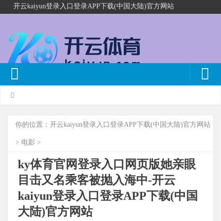
开云kaiyun登录入口登录APP下载(中国大陆)官方网站
你的位置：
开云kaiyun登录入口登录APP下载(中国大陆)官方网站
>
电影
>
ky体育官网登录入口网页版她亲眼
目击又名乘客被抛入海中-开云
kaiyun登录入口登录APP下载(中国
大陆)官方网站