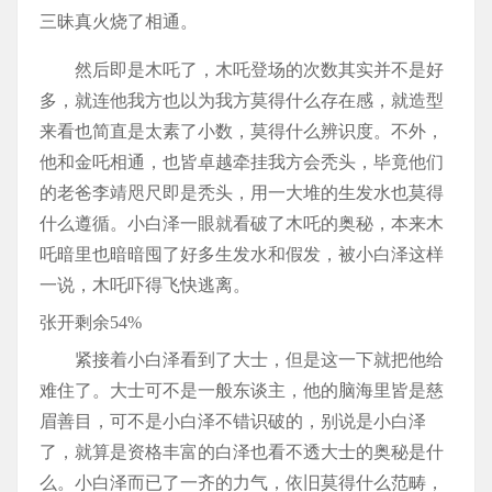
三昧真火烧了相通。
然后即是木吒了，木吒登场的次数其实并不是好
多，就连他我方也以为我方莫得什么存在感，就造型
来看也简直是太素了小数，莫得什么辨识度。不外，
他和金吒相通，也皆卓越牵挂我方会秃头，毕竟他们
的老爸李靖咫尺即是秃头，用一大堆的生发水也莫得
什么遵循。小白泽一眼就看破了木吒的奥秘，本来木
吒暗里也暗暗囤了好多生发水和假发，被小白泽这样
一说，木吒吓得飞快逃离。
张开剩余54%
紧接着小白泽看到了大士，但是这一下就把他给
难住了。大士可不是一般东谈主，他的脑海里皆是慈
眉善目，可不是小白泽不错识破的，别说是小白泽
了，就算是资格丰富的白泽也看不透大士的奥秘是什
么。小白泽而已了一齐的力气，依旧莫得什么范畴，