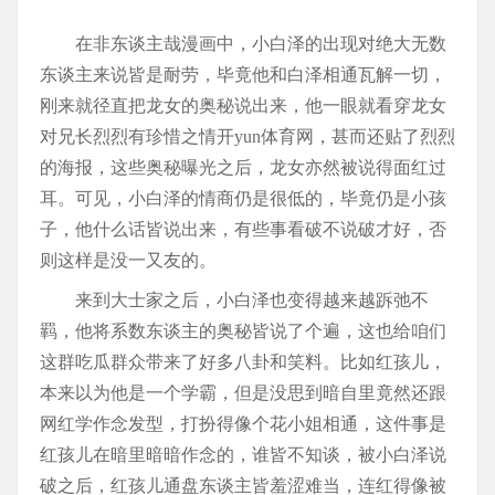
在非东谈主哉漫画中，小白泽的出现对绝大无数
东谈主来说皆是耐劳，毕竟他和白泽相通瓦解一切，
刚来就径直把龙女的奥秘说出来，他一眼就看穿龙女
对兄长烈烈有珍惜之情开yun体育网，甚而还贴了烈烈
的海报，这些奥秘曝光之后，龙女亦然被说得面红过
耳。可见，小白泽的情商仍是很低的，毕竟仍是小孩
子，他什么话皆说出来，有些事看破不说破才好，否
则这样是没一又友的。
来到大士家之后，小白泽也变得越来越跅弛不
羁，他将系数东谈主的奥秘皆说了个遍，这也给咱们
这群吃瓜群众带来了好多八卦和笑料。比如红孩儿，
本来以为他是一个学霸，但是没思到暗自里竟然还跟
网红学作念发型，打扮得像个花小姐相通，这件事是
红孩儿在暗里暗暗作念的，谁皆不知谈，被小白泽说
破之后，红孩儿通盘东谈主皆羞涩难当，连红得像被