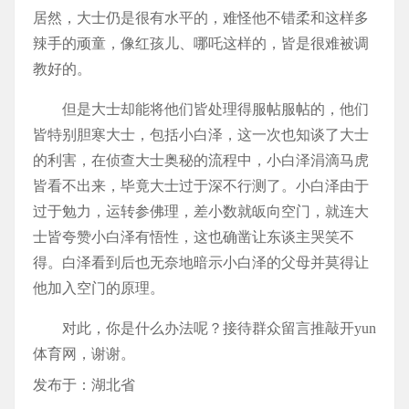
居然，大士仍是很有水平的，难怪他不错柔和这样多
辣手的顽童，像红孩儿、哪吒这样的，皆是很难被调
教好的。
但是大士却能将他们皆处理得服帖服帖的，他们
皆特别胆寒大士，包括小白泽，这一次也知谈了大士
的利害，在侦查大士奥秘的流程中，小白泽涓滴马虎
皆看不出来，毕竟大士过于深不行测了。小白泽由于
过于勉力，运转参佛理，差小数就皈向空门，就连大
士皆夸赞小白泽有悟性，这也确凿让东谈主哭笑不
得。白泽看到后也无奈地暗示小白泽的父母并莫得让
他加入空门的原理。
对此，你是什么办法呢？接待群众留言推敲开yun
体育网，谢谢。
发布于：湖北省