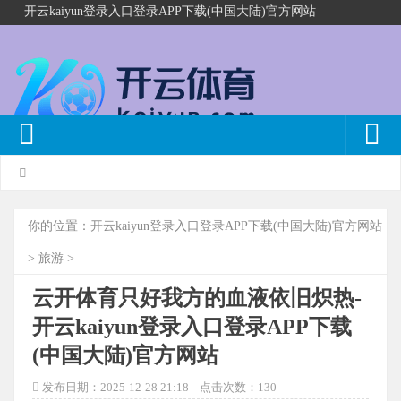
开云kaiyun登录入口登录APP下载(中国大陆)官方网站
你的位置：
开云kaiyun登录入口登录APP下载(中国大陆)官方网站
>
旅游
>
云开体育只好我方的血液依旧炽热-
开云kaiyun登录入口登录APP下载
(中国大陆)官方网站
发布日期：2025-12-28 21:18 点击次数：130