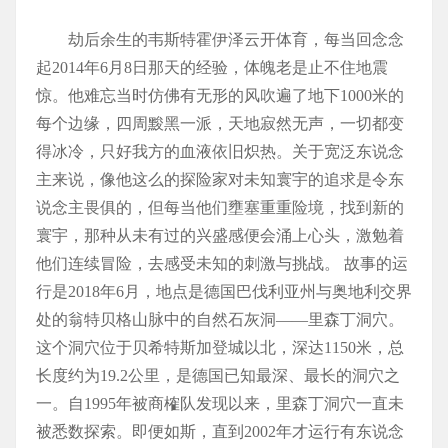
劫后余生的韦斯特霍伊泽云开体育，每当回念念
起2014年6月8日那天的经验，体魄老是止不住地震
惊。他难忘当时仿佛有无形的风吹遍了地下1000米的
每个边缘，四周黢黑一派，天地寂然无声，一切都变
得冰冷，只好我方的血液依旧炽热。关于宽泛东说念
主来说，像他这么的探险家对未知寰宇的追求是令东
说念主畏俱的，但每当他们壅塞重重险境，找到新的
寰宇，那种从未有过的兴盛感便会涌上心头，激勉着
他们连续冒险，去感受未知的刺激与挑战。 故事的运
行是2018年6月，地点是德国巴伐利亚州与奥地利交界
处的翁特贝格山脉中的自然石灰洞——里森丁洞穴。
这个洞穴位于贝希特斯加登城以北，深达1150米，总
长度约为19.2公里，是德国已知最深、最长的洞穴之
一。自1995年被商榷队发现以来，里森丁洞穴一直未
被悉数探索。即便如斯，直到2002年才运行有东说念