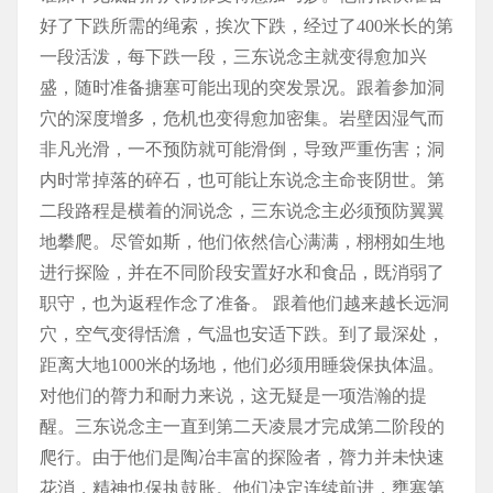
好了下跌所需的绳索，挨次下跌，经过了400米长的第
一段活泼，每下跌一段，三东说念主就变得愈加兴
盛，随时准备搪塞可能出现的突发景况。跟着参加洞
穴的深度增多，危机也变得愈加密集。岩壁因湿气而
非凡光滑，一不预防就可能滑倒，导致严重伤害；洞
内时常掉落的碎石，也可能让东说念主命丧阴世。第
二段路程是横着的洞说念，三东说念主必须预防翼翼
地攀爬。尽管如斯，他们依然信心满满，栩栩如生地
进行探险，并在不同阶段安置好水和食品，既消弱了
职守，也为返程作念了准备。 跟着他们越来越长远洞
穴，空气变得恬澹，气温也安适下跌。到了最深处，
距离大地1000米的场地，他们必须用睡袋保执体温。
对他们的膂力和耐力来说，这无疑是一项浩瀚的提
醒。三东说念主一直到第二天凌晨才完成第二阶段的
爬行。由于他们是陶冶丰富的探险者，膂力并未快速
花消，精神也保执鼓胀。他们决定连续前进，壅塞第