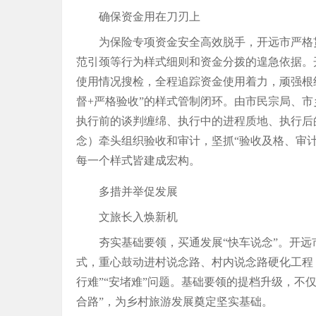
确保资金用在刀刃上
为保险专项资金安全高效脱手，开远市严格
范引颈等行为样式细则和资金分拨的遑急依据。
使用情况搜检，全程追踪资金使用着力，顽强根
督+严格验收”的样式管制闭环。由市民宗局、
执行前的谈判缠绵、执行中的进程质地、执行后
念）牵头组织验收和审计，坚抓“验收及格、审
每一个样式皆建成宏构。
多措并举促发展
文旅长入焕新机
夯实基础要领，买通发展“快车说念”。开远
式，重心鼓动进村说念路、村内说念路硬化工程
行难”“安堵难”问题。基础要领的提档升级，不
合路”，为乡村旅游发展奠定坚实基础。