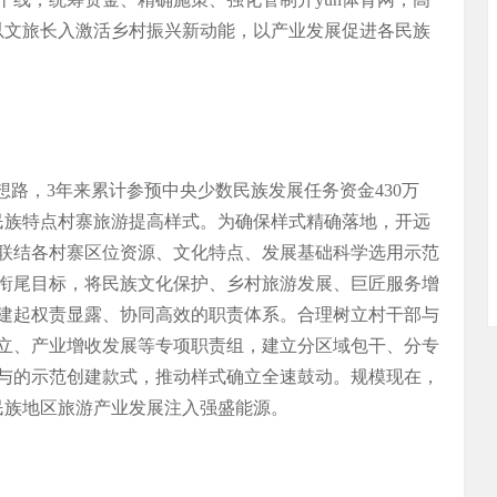
以文旅长入激活乡村振兴新动能，以产业发展促进各民族
想路，3年来累计参预中央少数民族发展任务资金430万
行民族特点村寨旅游提高样式。为确保样式精确落地，开远
联结各村寨区位资源、文化特点、发展基础科学选用示范
衔尾目标，将民族文化保护、乡村旅游发展、巨匠服务增
建起权责显露、协同高效的职责体系。合理树立村干部与
立、产业增收发展等专项职责组，建立分区域包干、分专
与的示范创建款式，推动样式确立全速鼓动。规模现在，
民族地区旅游产业发展注入强盛能源。