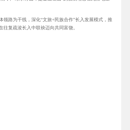
体领路为干线，深化“文旅+民族合作”长入发展模式，推
在往复疏浚长入中联袂迈向共同富饶。