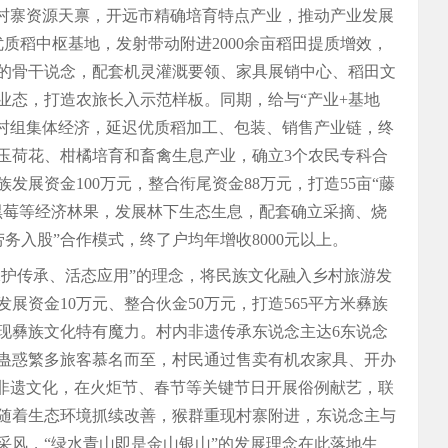
各村寨资源天禀，开远市精确培育特点产业，推动产业发展
优质稻中枢基地，发射带动附进2000余亩稻田提质增效，
的骨干说念，配套机灵灌溉要领、家具展销中心、稻田文
业态，打造农旅长入示范样板。同期，给与“产业+基地
与村组集体经济，延迟优质稻加工、包装、销售产业链，终
玉荷花、柑橘培育和畜禽生息产业，确立3个农民专科合
展资金100万元，整合衔尾资金88万元，打造55亩“藤
黑莓等经济林果，发展林下生态生息，配套确立采摘、烧
务入股”合作模式，终了户均年增收8000元以上。
保护传承、活态应用”的理念，将民族文化融入乡村旅游发
展资金10万元、整合伙金50万元，打造565平方米彝族
现彝族文化特有魔力。村内非遗传承东说念主达6东说念
蛊惑繁多旅客慕名而至，村民通过售卖有机农家具、开办
级非遗文化，在火炬节、春节等关键节日开展俗例献艺，联
随着生态环境抓续改善，猴群重现村寨附进，东说念主与
采风，“绿水青山即是金山银山”的发展理念在此落地生