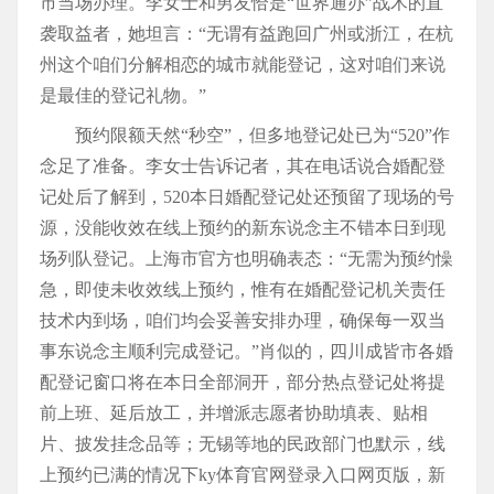
市当场办理。李女士和男友恰是“世界通办”战术的直
袭取益者，她坦言：“无谓有益跑回广州或浙江，在杭
州这个咱们分解相恋的城市就能登记，这对咱们来说
是最佳的登记礼物。”
预约限额天然“秒空”，但多地登记处已为“520”作
念足了准备。李女士告诉记者，其在电话说合婚配登
记处后了解到，520本日婚配登记处还预留了现场的号
源，没能收效在线上预约的新东说念主不错本日到现
场列队登记。上海市官方也明确表态：“无需为预约懆
急，即使未收效线上预约，惟有在婚配登记机关责任
技术内到场，咱们均会妥善安排办理，确保每一双当
事东说念主顺利完成登记。”肖似的，四川成皆市各婚
配登记窗口将在本日全部洞开，部分热点登记处将提
前上班、延后放工，并增派志愿者协助填表、贴相
片、披发挂念品等；无锡等地的民政部门也默示，线
上预约已满的情况下ky体育官网登录入口网页版，新