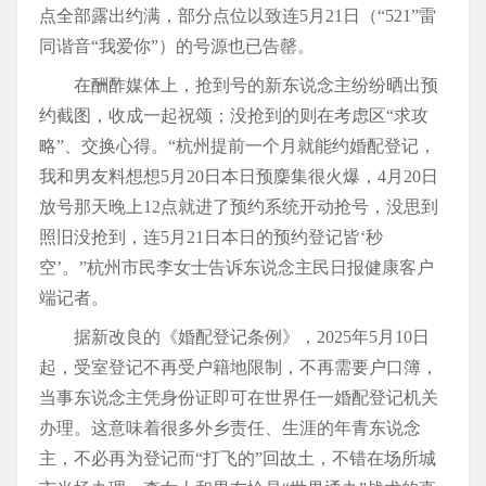
点全部露出约满，部分点位以致连5月21日（“521”雷
同谐音“我爱你”）的号源也已告罄。
在酬酢媒体上，抢到号的新东说念主纷纷晒出预
约截图，收成一起祝颂；没抢到的则在考虑区“求攻
略”、交换心得。“杭州提前一个月就能约婚配登记，
我和男友料想想5月20日本日预麇集很火爆，4月20日
放号那天晚上12点就进了预约系统开动抢号，没思到
照旧没抢到，连5月21日本日的预约登记皆‘秒
空’。”杭州市民李女士告诉东说念主民日报健康客户
端记者。
据新改良的《婚配登记条例》，2025年5月10日
起，受室登记不再受户籍地限制，不再需要户口簿，
当事东说念主凭身份证即可在世界任一婚配登记机关
办理。这意味着很多外乡责任、生涯的年青东说念
主，不必再为登记而“打飞的”回故土，不错在场所城