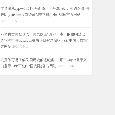
体育游戏app平台到牡丹面膜、牡丹洗面奶、牡丹牙膏-开
云kaiyun登录入口登录APP下载(中国大陆)官方网站
2026/05/15
ky体育官网登录入口网页版连5月21日本日的预约登记
皆‘秒空’-开云kaiyun登录入口登录APP下载(中国大陆)官
方网站
2026/05/11
云开体育是了解民国历史的进犯窗口-开云kaiyun登录入
口登录APP下载(中国大陆)官方网站
2026/05/06