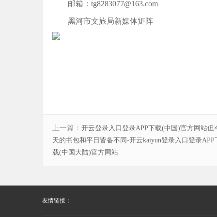
邮箱：tg8283077@163.com
黑河市文旅局新媒体矩阵
上一篇：
开云登录入口登录APP下载(中国)官方网站但
天的书包和平日皆备不同-开云kaiyun登录入口登录APP
载(中国大陆)官方网站
友情链接：