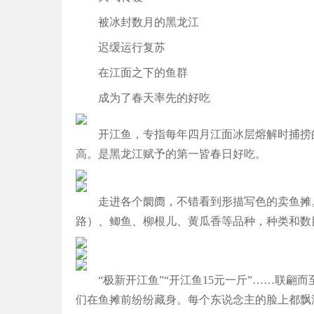
被冰封数月的黑龙江
迟缓运行复苏
在江面之下的鱼群
成为了春天率先的好吃
开江鱼，专指每年四月江面冰层熔解时捕捞
高。是黑龙江赋予的第一皆春日好吃。
走进各个阛阓，不错看到形描写色的卖鱼摊
路）、鲫鱼、柳根儿、黄瓜香等品种，种类和数
“极新开江鱼”“开江鱼15元一斤”……联翩
们在鱼摊前纷纷藏身。每个东说念主的脸上都飘