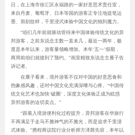
日，在上海市徐汇区永福路的一家好意思术责任室，
来自丹麦、葡萄牙、日本等国的游客正专注地提笔运
墨、剪刻纹样，千里浸式体验中国文化的独到魔力。
“咱们几年前就驱动管待来中国体验传统文化的异
邦游客，之前东说念主数一直未几，最近一两年，极
度是本年以来，游客量领略增加。本年‘五一’假期，
两周前咱们就接到了预约。”画室精致东说念主雁子告
诉记者。
在雁子看来，境外游客不仅对中国的好意思食和
煦象感风趣，还对中国文化充满深嗜与心疼。“中国传
统文化艺术也加快‘破圈’，深度文化体验正成为眩惑
异邦游客的迫切卖点。”
“跟着入境游便利化过程提升，异邦游客在华旅行
不再满足于走马不雅神气的不雅光，而是追求千里浸
式体验。”携程商议院行业分析师方泽茜先容，本年以