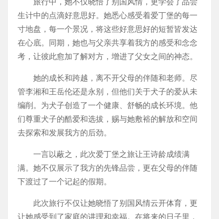
旅行中，她不仅晓悟了别国风情，更学会了品尝
生计中的点滴好意思好。她悉心感受着爱丁堡的每一
寸地盘，每一个景况，将这些好意思好的短暂皆发达
在心底。同期，她也与父亲共享着我方的感受和念念
考，让彼此愈加了解对方，增进了父女之间的神态。
她的成长和跨越，离不开父母的伴随和老师。尽
管李湘和王岳伦还是永别，但他们关于犬子的爱从未
编削。为犬子创造了一个健康、舒畅的成长环境。他
们尊重犬子的酷爱和选拔，赐与她敷裕的解放和空间
去探索和发展我方的后劲。
一言以蔽之，此次爱丁堡之旅让王诗龄成绩满
满。她不仅展示了我方的先锋品尝，更在父母的伴随
下渡过了一个记起的假期。
此次旅行不仅让她晓悟了别国风情云开体育，更
让她感受到了家庭的讲理和幸福。在将来的日子里，