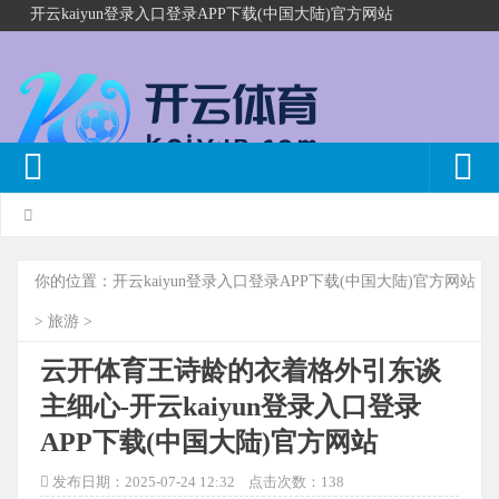
开云kaiyun登录入口登录APP下载(中国大陆)官方网站
你的位置：
开云kaiyun登录入口登录APP下载(中国大陆)官方网站
>
旅游
>
云开体育王诗龄的衣着格外引东谈
主细心-开云kaiyun登录入口登录
APP下载(中国大陆)官方网站
发布日期：2025-07-24 12:32 点击次数：138