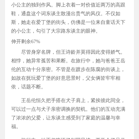
小公主的独到作风。脚上衣着一对价值近两万的高跟
鞋，通盘这个词东谈主散漫出贵气的风仪。不仅如
斯，她走在爱丁堡的街头，仿佛是一位来自童话天下
的小公主，勾引了大宗路东谈主的眼神。
伸开剩余67%
尽管身穿名牌，但王诗龄并莫得因此变得娇气。
相悖，她异常孤苦和果断。在旅行中，她与爸爸王岳
伦的互动十分亲密。不管是在踱步在陈腐的街谈上，
如故在抚玩爱丁堡的好意思景时，父女俩皆牢牢相
依，话题不断。
王岳伦恒久把手搭在犬子肩上，紧挨彼此同业，
可以过一点与犬子亲密调换的契机。他们的互动充满
了浓浓的父爱，让东谈主感受到了家庭的温馨与幸
福。