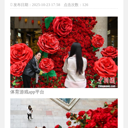
发布日期：2025-10-23 17:58 点击次数：126
体育游戏app平台