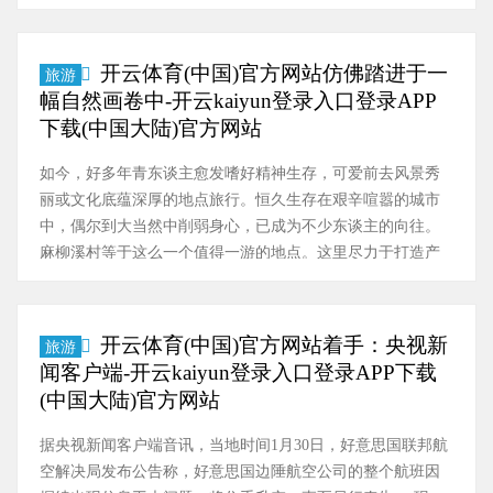
最为齐全的侗族传统屯子之一，全村466户东谈主家大多居住
在传统的吊脚木楼里。该村先后入选“第一批中国传统屯
子”“宇宙文化遗产磋议名单”“中国首批少数民族特点村寨”。
开云体育(中国)官方网站仿佛踏进于一
旅游
据先容，三江侗族自治县共有36个屯子列入广西传统屯子保
幅自然画卷中-开云kaiyun登录入口登录APP
护名录，其中有21个屯子列入中国传统屯子名录，是广西鼓
下载(中国大陆)官方网站
动传统屯子……
如今，好多年青东谈主愈发嗜好精神生存，可爱前去风景秀
丽或文化底蕴深厚的地点旅行。恒久生存在艰辛喧嚣的城市
中，偶尔到大当然中削弱身心，已成为不少东谈主的向往。
麻柳溪村等于这么一个值得一游的地点。这里尽力于打造产
业名村、宜居名村和生态名村，凭借特有的当然环境和东谈
主文风情，蛊惑了越来越多的搭客前来打卡。 麻柳溪村位于
湖北省恩施土家眷苗族自治州，距离恩施市区和利川市约50
开云体育(中国)官方网站着手：央视新
旅游
公里。屯子样式宜东谈主，民居依山而建，举座风貌古朴当
闻客户端-开云kaiyun登录入口登录APP下载
然。这里不仅领有迷东谈主的当然风景，还保留了传统的土
(中国大陆)官方网站
家眷吊脚楼群落，被誉为极具……
据央视新闻客户端音讯，当地时间1月30日，好意思国联邦航
空解决局发布公告称，好意思国边陲航空公司的整个航班因