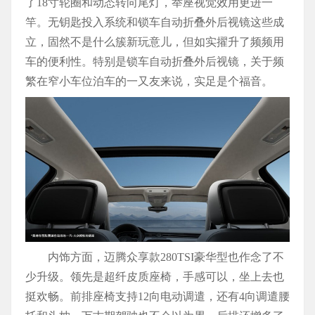
了18寸轮圈和动态转向尾灯，举座视觉效用更进一
竿。无钥匙投入系统和锁车自动折叠外后视镜这些成
立，固然不是什么簇新玩意儿，但如实擢升了频频用
车的便利性。特别是锁车自动折叠外后视镜，关于频
繁在窄小车位泊车的一又友来说，实足是个福音。
内饰方面，迈腾众享款280TSI豪华型也作念了不
少升级。领先是超纤皮质座椅，手感可以，坐上去也
挺欢畅。前排座椅支持12向电动调遣，还有4向调遣腰