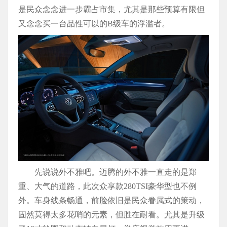
是民众念念进一步霸占市集，尤其是那些预算有限但
又念念买一台品性可以的B级车的浮滥者。
先说说外不雅吧。迈腾的外不雅一直走的是郑
重、大气的道路，此次众享款280TSI豪华型也不例
外。车身线条畅通，前脸依旧是民众眷属式的策动，
固然莫得太多花哨的元素，但胜在耐看。尤其是升级