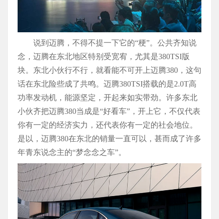
说到迈腾，不得不提一下它的“梗”。公共齐知说
念，迈腾在东北地区特别受宽宥，尤其是380TSI版
块。东北小伙行不行，就看能不可开上迈腾380，这句
话在东北险些成了共鸣。迈腾380TSI搭载的是2.0T高
功率发动机，能源坚定，开起来如实带劲。许多东北
小伙齐把迈腾380当成是“好看车”，开上它，不仅代表
你有一定的经济实力，还代表你有一定的社会地位。
是以，迈腾380在东北的销量一直可以，甚而成了许多
年青东说念主的“梦念念之车”。