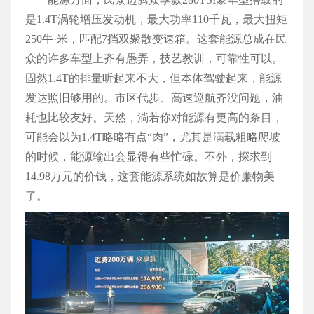
是1.4T涡轮增压发动机，最大功率110千瓦，最大扭矩
250牛·米，匹配7挡双聚散变速箱。这套能源总成在民
众的许多车型上齐有愚弄，技艺教训，可靠性可以。
固然1.4T的排量听起来不大，但本体驾驶起来，能源
发达照旧够用的。市区代步、高速巡航齐没问题，油
耗也比较友好。天然，淌若你对能源有更高的条目，
可能会以为1.4T略略有点“肉”，尤其是满载粗略爬坡
的时候，能源输出会显得有些忙碌。不外，探求到
14.98万元的价钱，这套能源系统如故算是价廉物美
了。