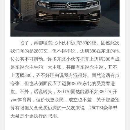
临了，再聊聊东北小伙和迈腾380的梗。固然此次
我们聊的是280TSI，但不得不说，迈腾380在东北的地
位如实不可撼动。许多东北小伙齐把开上迈腾380当成
是东说念主生的一大主张，甚而有东说念主说，开不
上迈腾380，齐不好理由说我方混得好。固然这话有点
夸张，但也从侧面反应了迈腾380在东北的受宽宥进
度。不外，话说转头，280TSI固然能源不如380TSI开
yun体育网，但价钱更亲民，成立也不差，关于那些预
算有限但又念念买迈腾的一又友来说，280TSI豪华型
无疑是个更执行的聘用。