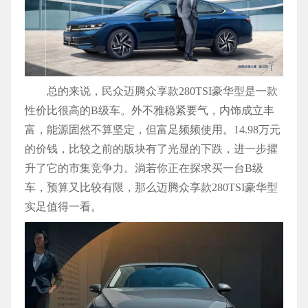
总的来说，民众迈腾众享款280TSI豪华型是一款
性价比很高的B级车。外不雅稳紧要气，内饰成立丰
富，能源固然不算坚定，但富足频频使用。14.98万元
的价钱，比较之前的版块有了光显的下跌，进一步擢
升了它的市集竞争力。淌若你正在探求买一台B级
车，预算又比较有限，那么迈腾众享款280TSI豪华型
实足值得一看。