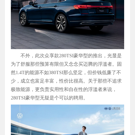
不外，此次众享款280TSI豪华型的推出，光显是
为了舒服那些预算有限但又念念买迈腾的浮滥者。固
然1.4T的能源不如380TSI那么坚定，但价钱低廉了不
少，成立也富足丰富，性价比很高。关于那些不追求
极致能源，更负责实用性和自在性的浮滥者来说，
280TSI豪华型无疑是个可以的聘用。