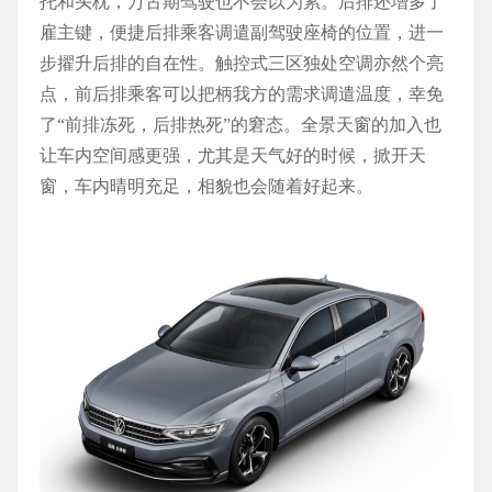
托和头枕，万古期驾驶也不会以为累。后排还增多了
雇主键，便捷后排乘客调遣副驾驶座椅的位置，进一
步擢升后排的自在性。触控式三区独处空调亦然个亮
点，前后排乘客可以把柄我方的需求调遣温度，幸免
了“前排冻死，后排热死”的窘态。全景天窗的加入也
让车内空间感更强，尤其是天气好的时候，掀开天
窗，车内晴明充足，相貌也会随着好起来。