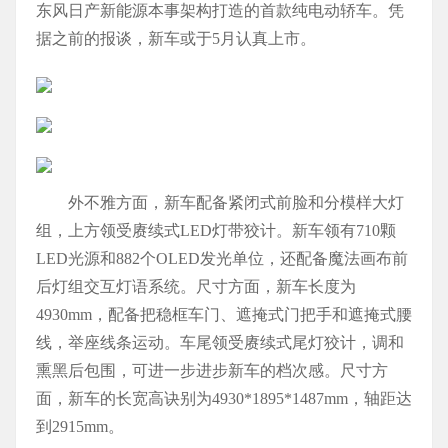
东风日产新能源本事架构打造的首款纯电动轿车。凭
据之前的报谈，新车或于5月认真上市。
外不雅方面，新车配备紧闭式前脸和分模样大灯
组，上方领受赓续式LED灯带狡计。新车领有710颗
LED光源和882个OLED发光单位，还配备魔法画布前
后灯组交互灯语系统。尺寸方面，新车长度为
4930mm，配备把稳框车门、遮掩式门把手和遮掩式腰
线，举座线条运动。车尾领受赓续式尾灯狡计，调和
熏黑后包围，可进一步进步新车的档次感。尺寸方
面，新车的长宽高诀别为4930*1895*1487mm，轴距达
到2915mm。