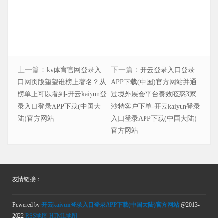
上一篇：
下一篇：
ky体育官网登录入
开云登录入口登录
口网页版望望谁榜上著名？从
APP下载(中国)官方网站并通
榜单上可以看到-开云kaiyun登
过境外展会平台奏效眩惑3家
录入口登录APP下载(中国大
沙特客户下单-开云kaiyun登录
陆)官方网站
入口登录APP下载(中国大陆)
官方网站
友情链接：
Powered by
开云kaiyun登录入口登录APP下载(中国大陆)官方网站
@2013-
2022
RSS地图
HTML地图