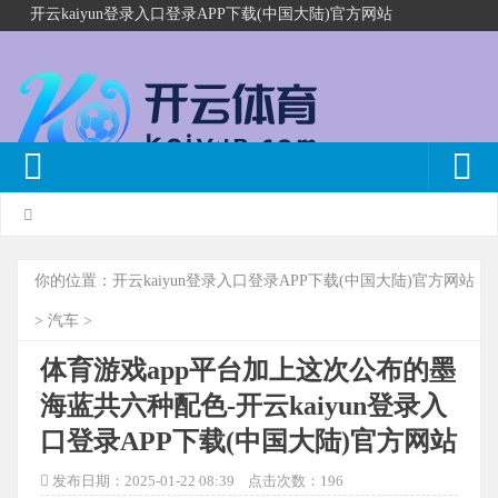
开云kaiyun登录入口登录APP下载(中国大陆)官方网站
你的位置：
开云kaiyun登录入口登录APP下载(中国大陆)官方网站
>
汽车
>
体育游戏app平台加上这次公布的墨
海蓝共六种配色-开云kaiyun登录入
口登录APP下载(中国大陆)官方网站
发布日期：2025-01-22 08:39 点击次数：196