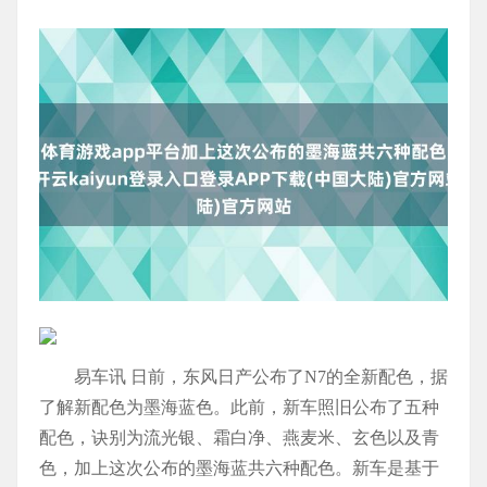
易车讯 日前，东风日产公布了N7的全新配色，据
了解新配色为墨海蓝色。此前，新车照旧公布了五种
配色，诀别为流光银、霜白净、燕麦米、玄色以及青
色，加上这次公布的墨海蓝共六种配色。新车是基于