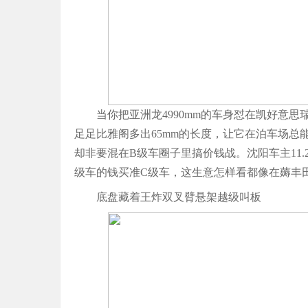
当你把亚洲龙4990mm的车身怼在凯好意
足足比雅阁多出65mm的长度，让它在泊车场总
却非要混在B级车圈子里搞价钱战。沈阳车主11.
级车的钱买准C级车，这生意怎样看都像在薅丰
底盘藏着王炸双叉臂悬架越级叫板