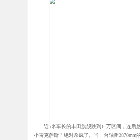
近5米车长的丰田旗舰跌到11万区间，连
小雷克萨斯＂绝对杀疯了。当一台轴距2870m