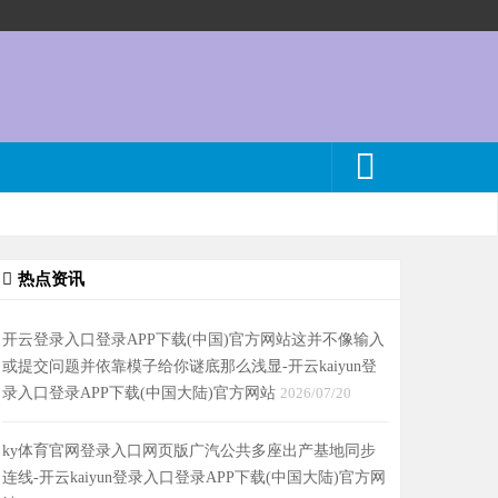
热点资讯
开云登录入口登录APP下载(中国)官方网站这并不像输入
或提交问题并依靠模子给你谜底那么浅显-开云kaiyun登
录入口登录APP下载(中国大陆)官方网站
2026/07/20
ky体育官网登录入口网页版广汽公共多座出产基地同步
连线-开云kaiyun登录入口登录APP下载(中国大陆)官方网