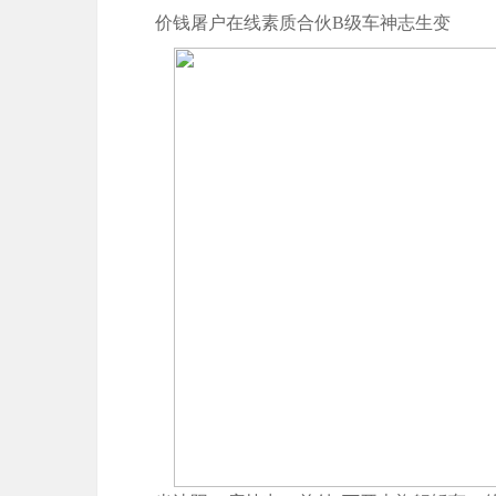
价钱屠户在线素质合伙B级车神志生变