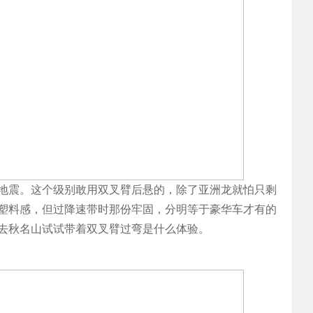
地震。这个级别敢用双叉臂后悬的，除了亚洲龙就怕只剩
塑料感，但过降速带时那份牢固，分明等于豪华车才有的
去秋名山试试带着双叉臂过弯是什么体验。