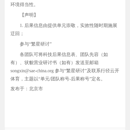
环境得当性。
【声明】
1. 后果信息由提供单元崇敬，实效性随时期施展
迂回；
参与“繁星研讨”
各团队可将科技后果信息表、团队先容（如
有）、状貌营业研讨书（如有）发送至邮箱
songxin@sae-china.org 参与“繁星研讨”及联系行径云开
体育，主题以“单元/团队称号-后果称号”定名。
发布于：北京市