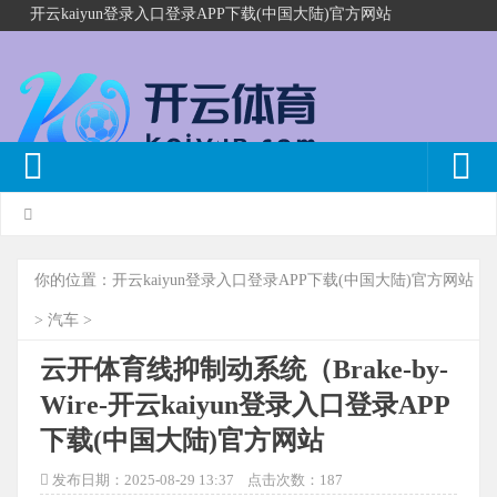
开云kaiyun登录入口登录APP下载(中国大陆)官方网站
你的位置：
开云kaiyun登录入口登录APP下载(中国大陆)官方网站
>
汽车
>
云开体育线抑制动系统（Brake-by-
Wire-开云kaiyun登录入口登录APP
下载(中国大陆)官方网站
发布日期：2025-08-29 13:37 点击次数：187