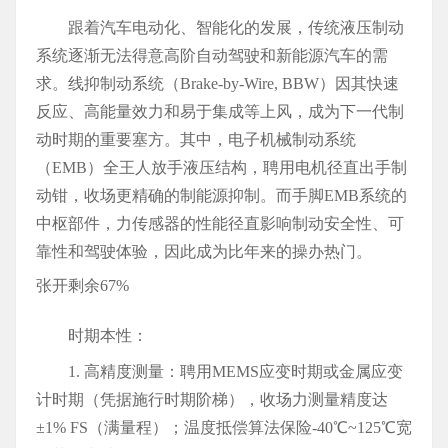
跟着汽车电动化、智能化的发展，传统液压制动
系统逐渐无法得意高阶自动驾驶和新能源汽车的需
求。线抑制动系统（Brake-by-Wire, BBW）因其快速
反应、高能量效力和易于集成等上风，成为下一代制
动时期的重要塞方。其中，电子机械制动系统
（EMB）全王人放手液压结构，聘用电机径直出手制
动钳，收场更精确的制能源抑制。而手脚EMB系统的
中枢部件，力传感器的性能径直影响制动安全性、可
靠性和驾驶体验，因此成为比年来的操办热门。
张开剩余67%
时期本性：
1. 高精度测量：聘用MEMS应变时期或金属应变
计时期（凭据施行时期阶梯），收场力测量精度达
±1% FS（满量程）；温度抵偿算法保险-40℃~125℃宽