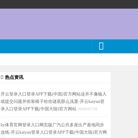
热点资讯
开云登录入口登录APP下载(中国)官方网站这并不像输入
或提交问题并依靠模子给你谜底那么浅显-开云kaiyun登
录入口登录APP下载(中国大陆)官方网站
2026/07/20
ky体育官网登录入口网页版广汽公共多座出产基地同步
连线-开云kaiyun登录入口登录APP下载(中国大陆)官方网