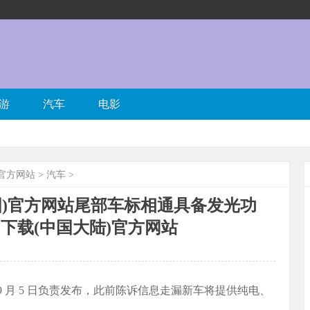
游
汽车
电影
)官方网站
>
汽车
>
国)官方网站尾部车标相通具备发光功
PP下载(中国大陆)官方网站
 将于 9 月 5 日负责发布，此前陈诉信息走漏新车将提供纯电、