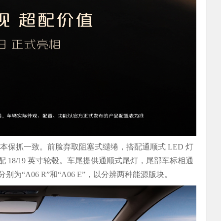
基本保抓一致。前脸弃取阻塞式缱绻，搭配通顺式 LED 灯
18/19 英寸轮毂。车尾提供通顺式尾灯，尾部车标相通
“A06 R”和“A06 E”，以分辨两种能源版块。