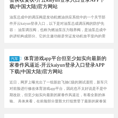
发……
载(中国大陆)官方网站
油泵总成中的调压阀是发动机燃油供应系统中的一个关节部
件开云kaiyun登录入口，以下是对油泵总成调压阀的防护先
容： 油泵调压阀，也称为燃油泵压力颐养阀，是油泵总成中
的进犯构成部分。它的主邀功能是凭证发动机放手室内的需
求来界限燃油的压力和流量，从而保证发动机放手响应的平
素进行。 油泵调压阀一般由颐养部分和阀体两大部分构成。
颐养部分时时是一个弹簧和阀芯的组合，用于颐养燃油的流
体育游戏app平台但至少如实向最新的
汽车
量和压力；阀体则是总共调压安装的主体部分，时时包括一
家眷作风逼近-开云kaiyun登录入口登录APP
个燃油入口、一个燃油出口和一个颐养阀。 其使命旨趣基于
下载(中国大陆)官方网站
燃油压力的变化来界……
近日，网罗上曝光出了一组新款飞驰C级的测试谍照，新车只
对前脸进行修改体育游戏app平台，因此也不太好说是不是中
期改款，但至少如实向最新的家眷作风逼近，有着全新的体
验。 具体来看，在前脸部分显豁大灯组禁受了最新的家眷策
划，综合看起来大体不变，但里面加入了三叉星状的日行灯
和两侧是2点式的矩阵式光源，辨识度和科技感齐有着大幅度