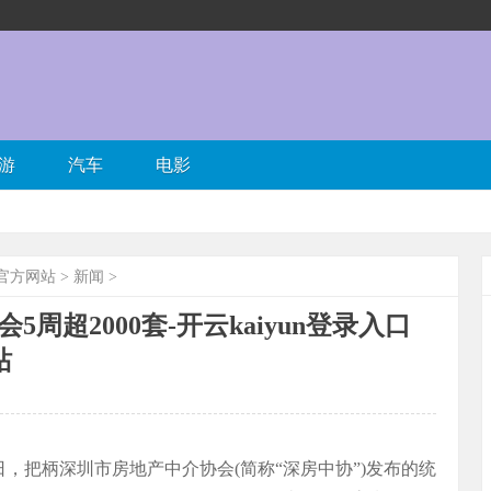
游
汽车
电影
)官方网站
>
新闻
>
周超2000套-开云kaiyun登录入口
站
日，把柄深圳市房地产中介协会(简称“深房中协”)发布的统