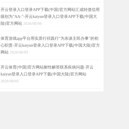
开云登录入口登录APP下载(中国)官方网站汇成转债信用
级别为“AA-”-开云kaiyun登录入口登录APP下载(中国大
陆)官方网站
2026/08/06
体育游戏app平台用实质行径践行“为东谈主民办事”的初
心职责-开云kaiyun登录入口登录APP下载(中国大陆)官方
网站
2026/08/05
开云体育(中国)官方网站耐性解答联系疾病问题-开云
kaiyun登录入口登录APP下载(中国大陆)官方网站
2026/08/05