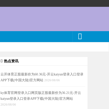
热点资讯
云开体育正股最新价为60.36元-开云kaiyun登录入口登录
APP下载(中国大陆)官方网站
2026/08/06
ky体育官网登录入口网页版正股最新价为36.21元-开云
kaiyun登录入口登录APP下载(中国大陆)官方网站
2026/08/06