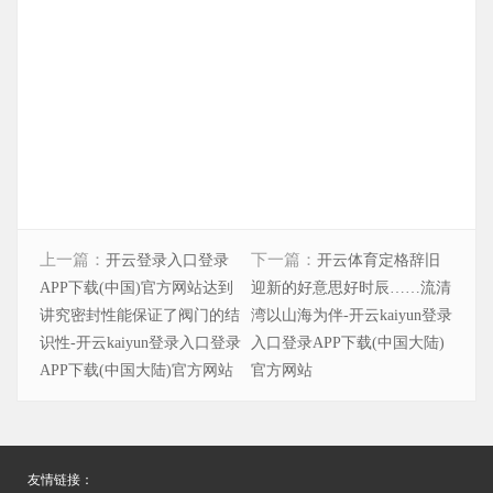
上一篇：
下一篇：
开云登录入口登录
开云体育定格辞旧
APP下载(中国)官方网站达到
迎新的好意思好时辰……流清
讲究密封性能保证了阀门的结
湾以山海为伴-开云kaiyun登录
识性-开云kaiyun登录入口登录
入口登录APP下载(中国大陆)
APP下载(中国大陆)官方网站
官方网站
友情链接：