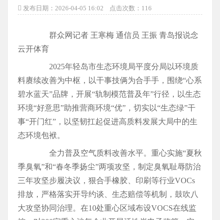
发布日期：2026-04-05 16:02 点击次数：116
群众网记者 王寒梅 通信员 王振 青岛报说念
云开体育
2025年轻岛市生态环境局平度分局以环境质
料赓续改善为中枢，以干事技俩为合手手，围绕“心系
碧水蓝天”品牌，开展“轨制模范普及年”行径，以生态
环境“好意思”助推营商环境“优”，切实以“生态绿”干
事“开门红”，以坚韧扛起促进高质料发展大局中的生
态环境包袱。
全力普及空气质料改善水平。重心实施“夏秋
季臭氧”和“春冬季扬尘”两项攻坚，制定臭氧耻辱防治
三年攻坚步履决议，狠合手橡胶、印刷等行业VOCs
排放，严格落实开导约谈、生态赔偿等机制，鼓吹八
大攻坚协同治理。在10处重心区域布设VOCS在线监