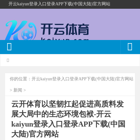
开云kaiyun登录入口登录APP下载(中国大陆)官方网站
你的位置：
开云kaiyun登录入口登录APP下载(中国大陆)官方网站
>
新闻
>
云开体育以坚韧扛起促进高质料发
展大局中的生态环境包袱-开云
kaiyun登录入口登录APP下载(中国
大陆)官方网站