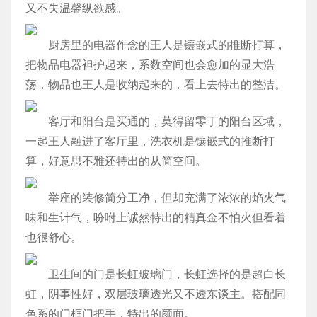
又不失温馨纵欲感。
厨房里的电器作念的王人是镶嵌式的推断打算，
把物品电器袒护起来，系数空间也会愈加的显大浩
荡，物品也王人是收纳起来的，看上去特出的整洁。
客厅和阳台是买通的，莫得留零丁的阳台区域，
一起王人融进了客厅里，洗衣机是镶嵌式的推断打
算，好意思不雅还特出的从简空间。
举座的装修简分工净，但却充满了浓浓的焰火气
味和生计气，吩咐上诚然特出的精真金不怕火但看着
也很舒心。
卫生间的门是长虹玻璃门，长虹选择的是超白长
虹，阴事性好，双层玻璃透光又不透东谈主。搭配同
色系的门框门把手，特出的颜面。