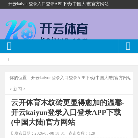
开云kaiyun登录入口登录APP下载(中国大陆)官方网站
你的位置：
开云kaiyun登录入口登录APP下载(中国大陆)官方网站
>
新闻
>
云开体育木纹砖更显得愈加的温馨-
开云kaiyun登录入口登录APP下载
(中国大陆)官方网站
发布日期：2026-05-08 18:31 点击次数：129