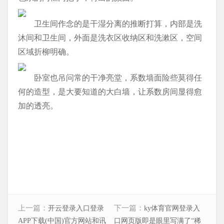
卫生间作念的是干湿分离的推断打算，内部是洗
沐间和卫生间，外面是洗衣区收纳区和洗漱区，空间
区域折柳明确。
卧室也吊问常的干净亮堂，系数墙面险些莫得任
何的造型，是大要知道的大白墙，让系数房间显得愈
加的透亮。
上一篇：
下一篇：
开云登录入口登录
ky体育官网登录入
APP下载(中国)官方网站和讯
口网页版即是眼里写满了“稀