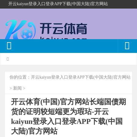
开云kaiyun登录入口登录APP下载(中国大陆)官方网站
你的位置：
开云kaiyun登录入口登录APP下载(中国大陆)官方网站
>
新闻
>
开云体育(中国)官方网站长端国债期
货的证明较短端更为瑕玷-开云
kaiyun登录入口登录APP下载(中国
大陆)官方网站