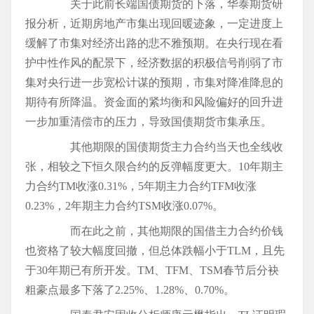
关于此前长端国债期货的下落，华泰期货研
报分析，近期房地产市集出现回暖迹象，一定进度上
缓解了市集对经济出路的悲不雅预期。在央行现在看
护中性作风的配景下，经济数据的积极信号削弱了市
集对央行进一步宽松计谋的预期，市集对降准降息的
期待有所降温。资金面的紧均衡和风险偏好的回升进
一步加重清偿市的压力，导致国债期货市集承压。
其他期限的国债期货主力合约当天也全线收
张，相较之下恒久限合约的反弹幅度更大。10年期主
力合约TM收涨0.31%，5年期主力合约TFM收涨
0.23%，2年期主力合约TSM收涨0.07%。
而在此之前，其他期限的国借主力合约价钱
也资格了较大幅度回撤，但总体跌幅小于TLM，且先
于30年期已有所开发。TM、TFM、TSM春节后分袂
粗豪点最多下落了2.25%、1.28%、0.70%。