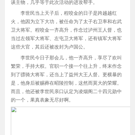
谈主物，几乎等于此次活动的进攻帮手。
李世民当上天子后，程咬金的日子是跨越越红
火，他因为立下大功，被任命为了太子右卫率和右武
卫大将军。程咬金一齐高升，作念过泸州王人督，也
当过左领军大将军、左屯卫大将军，还有镇军大将军
这些大官，其后还被改封为卢国公。
李世民今日子那会儿，他一齐高升，享尽了欢叫
繁荣，手持大权。官职一个接一个往上升，终末作念
到了骠骑大将军，还当上了益州大王人督。更横暴的
是，他身后被赐葬在昭陵控制，这然而莫大的荣耀。
而且，他还被李世民亲口认定为凌烟阁二十四元勋中
的一个，果真表象无尽好啊。