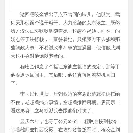
这回程咬金尝出了点不雷同的味儿。他以为，武
则天那然而个说干就干、大力渲染的女东谈主。既然
我方没法由衷耿耿地随着她，也惹不起她，那唯一的
观点等于装抵赖，一直躲着她。只须我方不去掺和那
些朝政大事，不卷进政事斗争的旋涡里，他信服武则
天也不会对他饱以老拳的。
程咬金作念了个挺让东谈主就怕的决定，那等于
他要退休回闾里。其后吧，他还真落网着契机且归
了。
李世民过世后，唐朝西边的突厥部落就初始按纳
不住，老想着搞点事情，空想着推翻唐朝。唐高宗一
看这形势，立马就派兵去跟他们对抗了。
显庆六年，也等于公元656年，程咬金接到敕令，
带着雄师去打西突厥。在攻打贺鲁叛军时，程咬金判