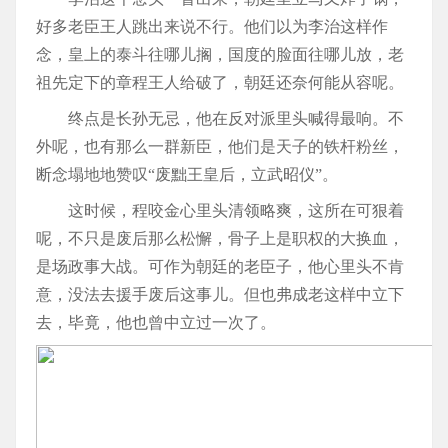
好多老臣王人跳出来说不行。他们以为李治这样作
念，皇上的泰斗往哪儿搁，国度的脸面往哪儿放，老
祖先定下的章程王人给破了，朝廷还奈何能从容呢。
终点是长孙无忌，他在反对派里头喊得最响。不
外呢，也有那么一群新臣，他们是天子的铁杆粉丝，
断念塌地地赞叹“废黜王皇后，立武昭仪”。
这时候，程咬金心里头清领略爽，这所在可狠着
呢，不只是废后那么松懈，骨子上是职权的大换血，
是场政事大战。可作为朝廷的老臣子，他心里头不肯
意，没法去援手废后这事儿。但也弗成老这样中立下
去，毕竟，他也曾中立过一次了。