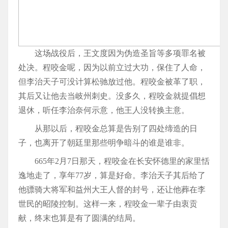
这场战役后，王文度因为伪造圣旨等多项罪名被
处决。程咬金呢，因为以前立过大功，保住了人命，
但李治天子可没计算松驰放过他。程咬金被革了职，
其后又让他去当岐州刺史。没多久，程咬金就提倡想
退休，听任李治奈何示意，他王人没转换主意。
从那以后，程咬金总算是告别了四处缔造的日
子，也离开了朝廷里那些明争暗斗的谁是谁非。
665年2月7日那天，程咬金在长安怀德里的家里恬
逸地走了，享年77岁，算是好命。李治天子其后给了
他骠骑大将军和益州大王人督的封号，还让他葬在李
世民的昭陵控制。这样一来，程咬金一辈子由衷贡
献，终末也算是有了圆满的结局。