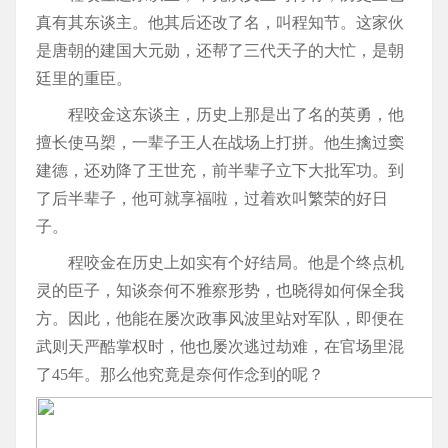
真有其东谈主。他其后还改了名，叫程知节。这家伙
是唐朝的建国大元勋，还帮了三代天子的大忙，是朝
廷里的重臣。
程咬金这东谈主，历史上那是出了名的英勇，他
擅长使马槊，一辈子王人在战场上打拼。他生擒过窦
建德，还劝降了王世充，前半辈子立下大批军功。到
了后半辈子，他可就享福啦，过着欢叫繁荣的好日
子。
程咬金在历史上如实有个好结局。他是个终点机
灵的臣子，知谈奈何不雅察形势，也晓得如何保全我
方。因此，他能在屡次政事风波里站对军队，即便在
武则天严酷掌权时，他也屡次逃过劫难，在官场里混
了45年。那么他究竟是奈何作念到的呢？