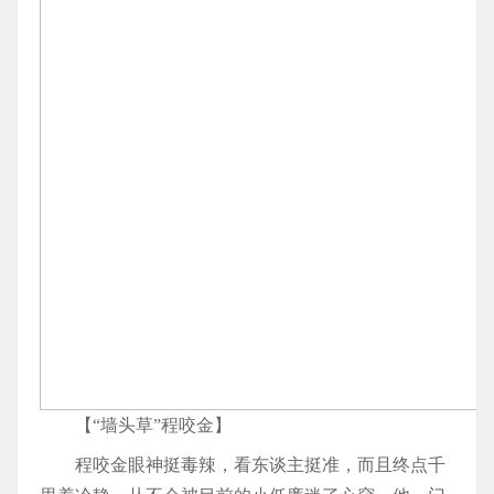
【“墙头草”程咬金】
程咬金眼神挺毒辣，看东谈主挺准，而且终点千