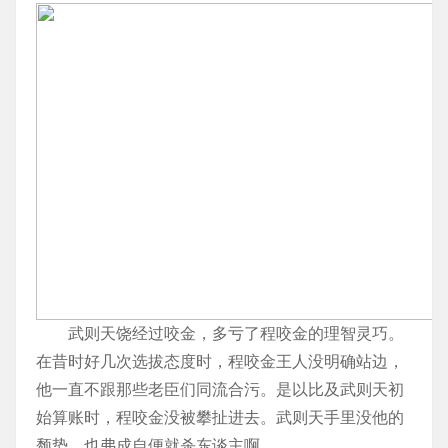
武则天饶经过咬金，多亏了程咬金的理智灵巧。
在昔时好几次选拔态度时，程咬金王人没明确站边，
他一直不跟那些老臣们同流合污。是以比及武则天初
始算账时，程咬金没被攀扯进去。武则天手里没他的
颓势，也弗成自便就杀东谈主啊。