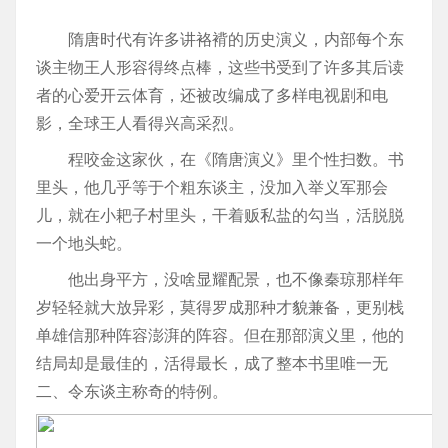
隋唐时代有许多讲袼褙的历史演义，内部每个东
谈主物王人形容得终点棒，这些书受到了许多其后读
者的心爱开云体育，还被改编成了多样电视剧和电
影，全球王人看得兴高采烈。
程咬金这家伙，在《隋唐演义》里个性扫数。书
里头，他几乎等于个粗东谈主，没加入举义军那会
儿，就在小耙子村里头，干着贩私盐的勾当，活脱脱
一个地头蛇。
他出身平方，没啥显耀配景，也不像秦琼那样年
岁轻轻就大放异彩，莫得罗成那种才貌兼备，更别栈
单雄信那种阵容澎湃的阵容。但在那部演义里，他的
结局却是最佳的，活得最长，成了整本书里唯一无
二、令东谈主称奇的特例。