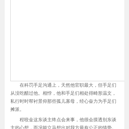
在科罚手足沟通上，天然他官职最大，但手足们
从没吃醋过他。相悖，他和手足们相处得畸形温文，
私行时时帮衬景仰那些孤儿寡母，经心奋力为手足们
摊派。
程咬金这东谈主终点会来事，他很会摸透别东谈
主的心想，而况能立马想出对我方最有公正的情势。