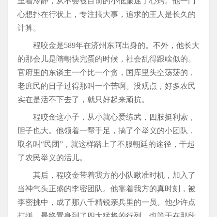
里着冷静，从不会被目前的小低廉迷了心窍。他一门
心想扑在行状上，专注搞大事，追求的王人是长久的
计算。
程咬金是589年在济州东阿出身的。不外，他长大
的那会儿是隋朝快完蛋的时候，社会乱得跟啥似的。
官府里的东谈主一个比一个贪，国库里头空荡荡的，
老庶民的日子过得那叫一个苦啊。没观点，好多农民
实在是活不下去了，就只好起来顽抗。
程咬金这小子，从小就心爱练武，四肢挺利索，
胆子也大。他领着一帮手足，搞了个举义的小团队，
取名叫“民团”，就这样踏上了不服朝廷的途径，干起
了农民举义的活儿。
其后，程咬金带着我方的小队瞅准时机，加入了
当神气头正盛的李密团队。他靠着我方的真时刻，被
李密挑中，成了那八千精锐亲兵里的一员。他少许点
打拼，最终置身到了四大猛将的行列。也等于在那段