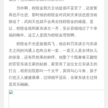
另外啊，程咬金我方主动提倡不妥官了，还发誓
再也不仕进。那时候的程咬金对武则天来说也曾没啥
胁迫了，武则天也就不会再去找程咬金的难题。是
以，程咬金就和家东谈主一齐，安从容稳地过了个幸
福的晚年。这王人是因为程咬金理智啊。
程咬金不光是振翅高飞，他在科罚东谈主与东谈
主之间的沟通上也终点有一套，一直王人是全球伙儿
的依靠，还有昂然果的称呼。他娶了个既奢睿又颖悟
的官宦东谈主家的姑娘，家里有了这位女主东谈主的
打点，程府后院那叫一个太平，莫得勾心斗角，孩子
们也王人健健康康，过得稳平适应，全家东谈主过得
是其乐融融。