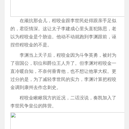
在顽抗那会儿，程咬金跟李世民处得跟亲手足似
的，君臣情深。这让太子李建成心里头直犯陈思，老
以为程咬金是个胁迫。他动不动就跑到李渊跟前，诬
捏些程咬金的不是。
李渊当上天子后，程咬金因为斗争英勇，被封为
了宿国公，职位和爵位王人升了。但李渊对程咬金一
直冷暖自知，不奈何垂青他，也不想让他掌大权。更
过分的是，为了减轻李世民的实力，李渊计算把程咬
金调到康州去作念刺史。
程咬金瞅瞅我方的近况，二话没说，奏凯加入了
李世民争皇位的阵营。