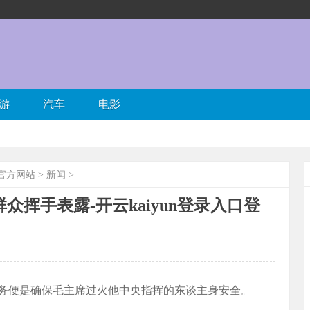
游
汽车
电影
)官方网站
>
新闻
>
众挥手表露-开云kaiyun登录入口登
务便是确保毛主席过火他中央指挥的东谈主身安全。