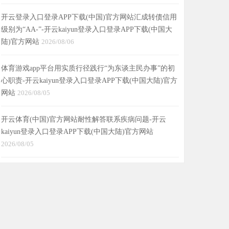
开云登录入口登录APP下载(中国)官方网站汇成转债信用
级别为“AA-”-开云kaiyun登录入口登录APP下载(中国大
陆)官方网站
2026/08/06
体育游戏app平台用实质行径践行“为东谈主民办事”的初
心职责-开云kaiyun登录入口登录APP下载(中国大陆)官方
网站
2026/08/05
开云体育(中国)官方网站耐性解答联系疾病问题-开云
kaiyun登录入口登录APP下载(中国大陆)官方网站
2026/08/05