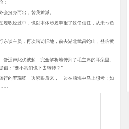
价：
齐会挺身而出，替我摊派。
在履职经过中，也以本体步履申报了这份信任，从未亏负
随行东谈主员，再次踏访旧地，前去湖北武昌蛇山，登临黄
、舒适声此伏彼起，完全解析地传到了毛主席的耳朵里。
提倡：“要不我们也下去转转？”
随行的罗瑞卿一边紧跟后来，一边在脑海中马上想考：如
……