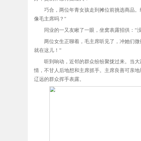
巧合，两位年青女孩走到摊位前挑选商品。
像毛主席吗？"
同业的一又友瞅了一眼，坐窝表露招供："
两位女生正聊着，毛主席听见了，冲她们微
就在这儿！”
听到响动，近邻的群众纷纷聚拢过来。当大
情，不甘人后地想和主席抓手。主席良善可亲地
辽远的群众挥手表露。