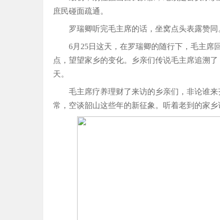
庶民碰面疏通。
罗瑞卿听完毛主席的话，坐窝点头表露赞同
6月25日这天，在罗瑞卿的随行下，毛主
点，望望家乡的变化。乡亲们传说毛主席追溯了
天。
毛主席疗养理财了来访的乡亲们，非论谁来
常，空谈韶山这些年的新征象。听着老到的家乡