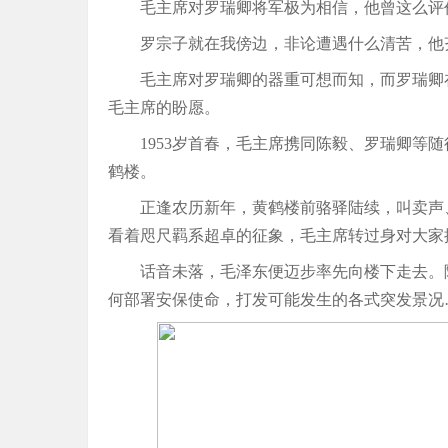
毛主席对罗瑞卿将军极为相信，他曾这么评
罗宗子就在我傍边，非论遭遇什么清苦，他
毛主席对罗瑞卿的器重可想而知，而罗瑞卿
毛主席的盼愿。
1953岁首春，毛主席携同陈毅、罗瑞卿等
鹤楼。
正逢农历新年，黄鹤楼前骆驿陆续，叫卖声
看着咫尺羁系超卓的征象，毛主席转过身对大家
话音未落，毛泽东便迈步率先向楼下走去。
何部署安保使命，打发可能发生的各式突发景况