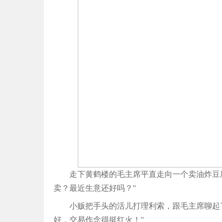
走下黄鹤楼的毛主席平直走向一个卖油炸豆
卖？最近生意还好吗？"
小贩把手头的活儿打理利索，跟毛主席聊起
好，交易作念得挺红火！"