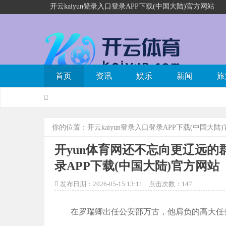
开云kaiyun登录入口登录APP下载(中国大陆)官方网站
首页
资讯
娱乐
新闻
旅
你的位置：
开云kaiyun登录入口登录APP下载(中国大陆
开yun体育网还不忘向更辽远的群
录APP下载(中国大陆)官方网站
发布日期：2026-05-15 13:11 点击次数：147
在罗瑞卿出任公安部万古，他肩负的高大任