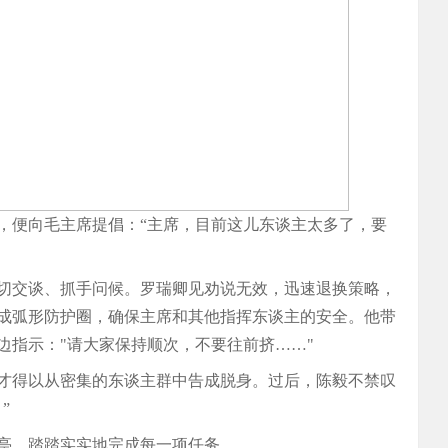
，便向毛主席提倡：“主席，目前这儿东谈主太多了，要
切交谈、抓手问候。罗瑞卿见劝说无效，迅速退换策略，
成弧形防护圈，确保主席和其他指挥东谈主的安全。他带
边指示："请大家保持顺次，不要往前挤……"
才得以从密集的东谈主群中告成脱身。过后，陈毅不禁叹
”
亭，踏踏实实地完成每一项任务。