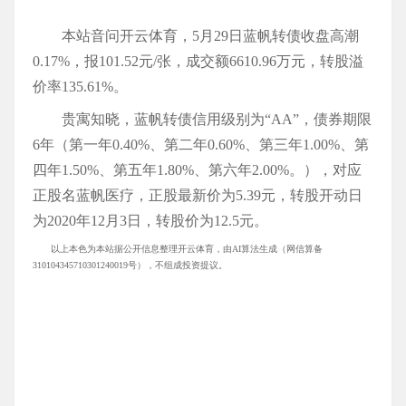
本站音问开云体育，5月29日蓝帆转债收盘高潮
0.17%，报101.52元/张，成交额6610.96万元，转股溢
价率135.61%。
贵寓知晓，蓝帆转债信用级别为“AA”，债券期限
6年（第一年0.40%、第二年0.60%、第三年1.00%、第
四年1.50%、第五年1.80%、第六年2.00%。），对应
正股名蓝帆医疗，正股最新价为5.39元，转股开动日
为2020年12月3日，转股价为12.5元。
以上本色为本站据公开信息整理开云体育，由AI算法生成（网信算备
310104345710301240019号），不组成投资提议。