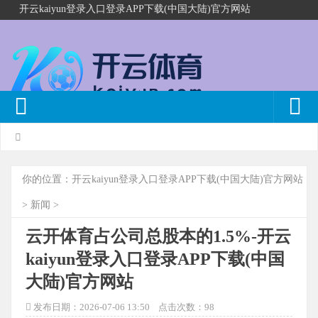
开云kaiyun登录入口登录APP下载(中国大陆)官方网站
你的位置：
开云kaiyun登录入口登录APP下载(中国大陆)官方网站
>
新闻
>
云开体育占公司总股本的1.5%-开云
kaiyun登录入口登录APP下载(中国
大陆)官方网站
发布日期：2026-07-06 13:50 点击次数：98