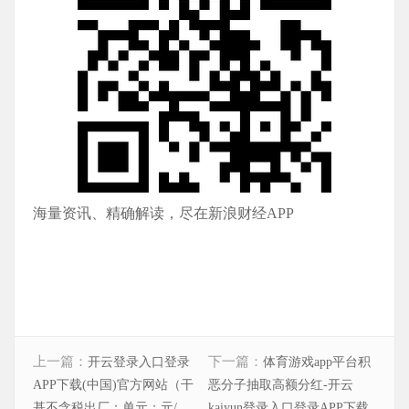
海量资讯、精确解读，尽在新浪财经APP
上一篇：
下一篇：
开云登录入口登录
体育游戏app平台积
APP下载(中国)官方网站（干
恶分子抽取高额分红-开云
基不含税出厂；单元：元/
kaiyun登录入口登录APP下载