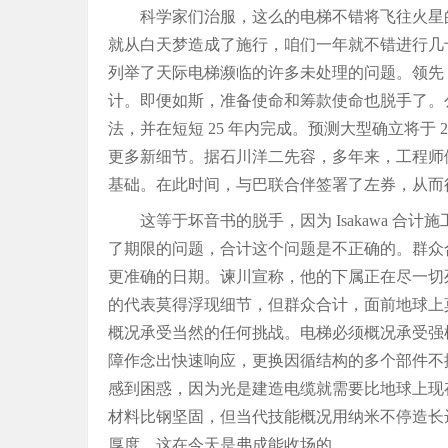
科学家们治服，这么的电梯不错将飞往火星的飞
就从白天梦造成了施行，咱们一年就不错进行几
列举了天际电梯濒临的许多未处理的问题。领先，
计。即便如斯，准备使命和筹款使命也脱手了。公
法，并在短短 25 年内完成。预测大型确立将于 
更多新细节。据石川洋二先容，多年来，工程师
基础。在此时间，与巴联合伴签署了左券，从而
这等于坏音书的脱手，因为 Isakawa 合计
了期限的问题，合计这个问题是不正确的。群众
更准确的日期。谏川宣称，他的下属正在尽一切
的代表莫得浮现细节，但群众合计，面前地球上
概况承受当然的任何挑战。电梯必须概况承受强
障作念出快速响应，更换因循结构的多个部件不
感到困惑，因为光是建造电缆就需要比地球上现
材料比钢坚固，但当代技能概况用纳米不停造长达
厚度，这在今天是弗成能收场的。