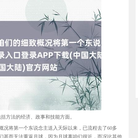
包括方法的经济、政事和技能方面。
致概况将第一个东说念主送入天际以来，已流程去了60多
们甚而无法重返月球，因为月球离咱们很近，而况比其他