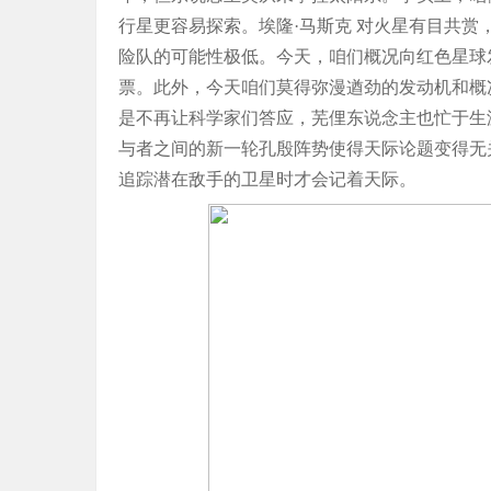
行星更容易探索。埃隆·马斯克 对火星有目共
险队的可能性极低。今天，咱们概况向红色星球
票。此外，今天咱们莫得弥漫遒劲的发动机和概
是不再让科学家们答应，芜俚东说念主也忙于生
与者之间的新一轮孔殷阵势使得天际论题变得无
追踪潜在敌手的卫星时才会记着天际。