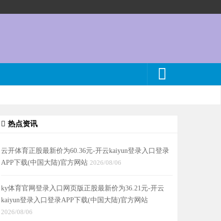
热点资讯
云开体育正股最新价为60.36元-开云kaiyun登录入口登录
APP下载(中国大陆)官方网站
2026/08/06
ky体育官网登录入口网页版正股最新价为36.21元-开云
kaiyun登录入口登录APP下载(中国大陆)官方网站
2026/08/06