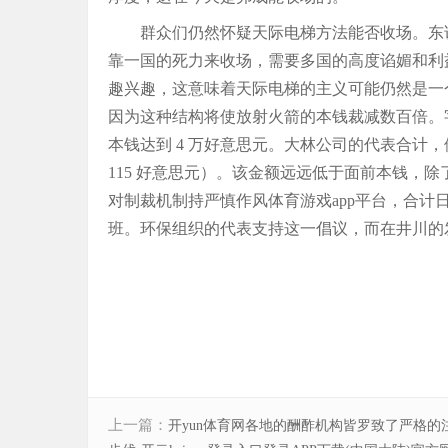
群众们仍然怀疑天际电梯方法能否收场。东
靠一国的死力来收场，需要多国的高度谄媚和利
趣兴趣，这意味着天际电梯的主义可能仍然是一
因为这种结构将使放射火箭的本钱裁减数百倍。字
本钱达到 4 万好意思元。大林公司的代表合计，他们
115 好意思元）。该金额远远低于面前本钱，
对制裁机制持严慎作风体育游戏app平台，合
班。环保组织的代表支持这一倡议，而在井川的
上一篇：
开yun体育网各地的酬酢机构皆罗致了严格的