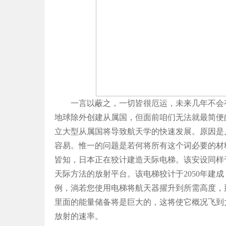
一言以蔽之，一切皆很厄运，未来几年不会
地球除外创建从属国，但面前咱们无法就最简便
立大型从属国将导致航天学的快速发展。原因是
容易。惟一的问题是若何将所有这个词必要的材
皆知，日本正在狡计建造天际电梯。该安设同样
天际方法的放射平台。该电梯狡计于2050年建
例，淌若您使用电梯将航天器擢升到所需高度，
里面的能量储备将是巨大的，这将使它概况飞到
放射的速率。