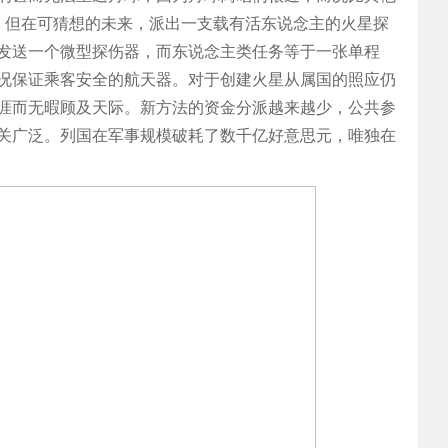
赏，但在可猜想的未来，派出一支载有活东说念主的火星探
发送一个微型探伤器，而东说念主类任务等于一张单程
况保证乘客安全的航天器。对于创建火星从属国的照应仍
涯而无暇顾及天际。新方法的资金分派越来越少，公共参
关广泛。列国在军事规模破耗了数千亿好意思元，唯独在