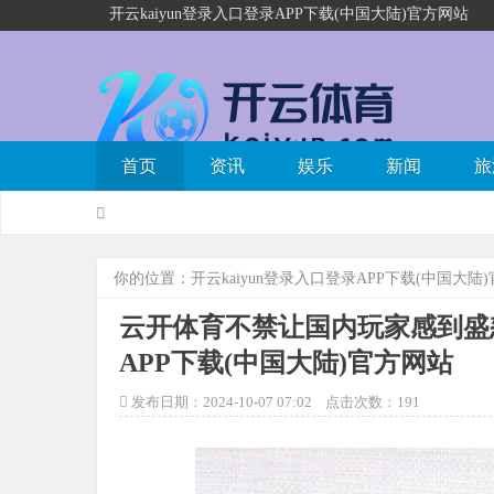
开云kaiyun登录入口登录APP下载(中国大陆)官方网站
首页
资讯
娱乐
新闻
旅
你的位置：
开云kaiyun登录入口登录APP下载(中国大陆
云开体育不禁让国内玩家感到盛怒
APP下载(中国大陆)官方网站
发布日期：2024-10-07 07:02 点击次数：191