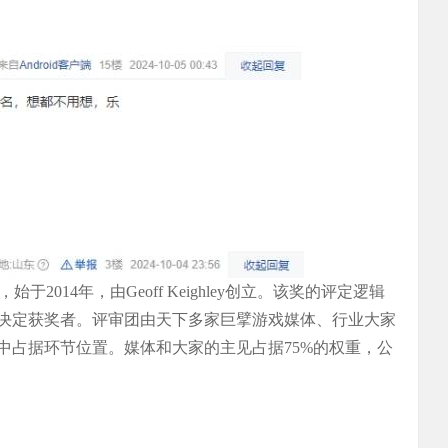
014年，由Geoff Keighley创立。该奖的评定逻辑
决定获奖者。评审团由天下多家巨擘游戏媒体、行业大家
中占据环节位置。媒体和大家的主见占据75%的权重，公