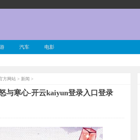
游
汽车
电影
)官方网站
>
新闻
>
与寒心-开云kaiyun登录入口登录