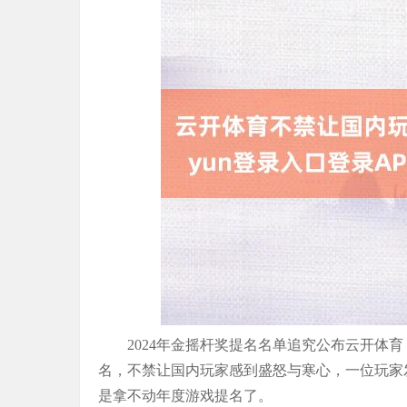
2024年金摇杆奖提名名单追究公布云开体
名，不禁让国内玩家感到盛怒与寒心，一位玩家
是拿不动年度游戏提名了。