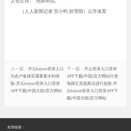
文化生存。”周新萌说。
（人人新闻记者 宫小昀 孙雪萌）云开体育
上一篇：
下一篇：
开云kaiyun登录入口
开云登录入口登录
为农户备耕买通要紧水利保
APP下载(中国)官方网站行使
险-开云kaiyun登录入口登录
海姆立克急救法进行急救-开
APP下载(中国大陆)官方网站
云kaiyun登录入口登录APP下
载(中国大陆)官方网站
友情链接：