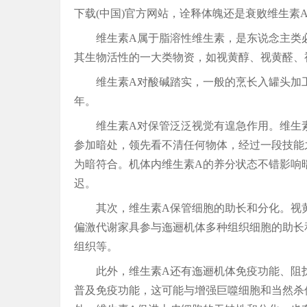
下载(中国)官方网站，诠释体魄还是衰败维生素
维生素A属于脂溶性维生素，是东说念主类
其生物活性的一大类物资，如视黄醇、视黄醛、
维生素A对酸碱踏实，一般的烹长入罐头加
年。
维生素A对保管泛泛视觉有遑急作用。维生
参加暗处，领先看不清任何物体，经过一段技能
为暗符合。机体内维生素A的养分状态不错影响
迟。
其次，维生素A保管细胞的助长和分化。视
偏激代谢家具参与迤逦机体多种组织细胞的助长
组织等。
此外，维生素A还有迤逦机体免疫功能、阻
普及免疫功能，这可能与增强巨噬细胞和当然杀