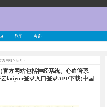
游
汽车
电影
)官方网站
>
新闻
>
国)官方网站包括神经系统、心血管系
kaiyun登录入口登录APP下载(中国