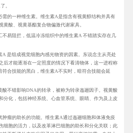
A了。
必需的一种维生素。维生素A是指含有视黄醇结构并具有
视黄酸、视黄基酯复合物偏激代谢家具。
工不易阻拦，低温冷冻组织中的维生素A 不错踏实存在几
素A 是组成视觉细胞内感光物资的因素。东说念主从亮处
之后才能逐渐在一定照度的情况下看清物体，这一进程称
暗符合技能的黑白，维生素A不实时，暗符合技能会延
黄酸不错影响DNA的转录，被称为转录迤逦因子。视黄酸
和分化，包括神经系统、心血管系统、眼睛、作为及上皮
扰肿瘤的助长的功能。维生素A通过迤逦细胞和体液免疫
伤细胞的活力，以及改革淋巴细胞的助长和分化关联；此