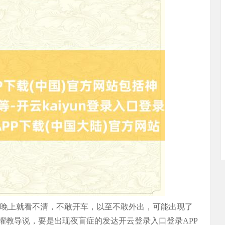
到晚上就看不清，不敢开车，以至不敢外出，可能出现了
擢教导说，要是出现夜盲症的发达开云登录入口登录APP