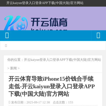
开云kaiyun登录入口登录APP下载(中国大陆)官方网站
你的位置：
开云kaiyun登录入口登录APP下载(中国大陆)官方网站
>
新闻
>
开云体育导致iPhone15价钱合手续
走低-开云kaiyun登录入口登录APP
下载(中国大陆)官方网站
发布日期：2025-09-17 12:38 点击次数：155