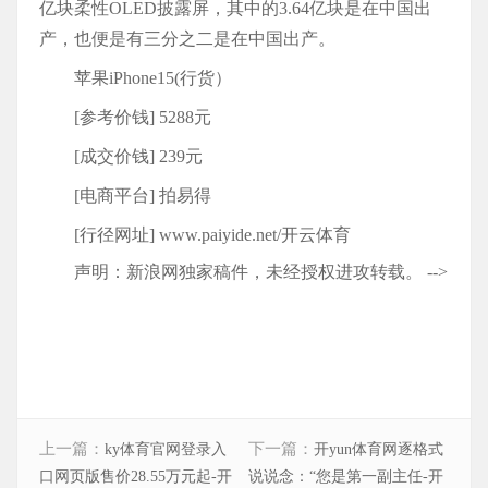
亿块柔性OLED披露屏，其中的3.64亿块是在中国出
产，也便是有三分之二是在中国出产。
苹果iPhone15(行货）
[参考价钱] 5288元
[成交价钱] 239元
[电商平台] 拍易得
[行径网址] www.paiyide.net/开云体育
声明：新浪网独家稿件，未经授权进攻转载。 -->
上一篇：
下一篇：
ky体育官网登录入
开yun体育网逐格式
口网页版售价28.55万元起-开
说说念：“您是第一副主任-开