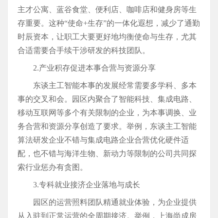
主才公寓、蓝谷食堂、便利店、咖啡店和健身房等生
存重要。这种“使命+生存”的一体化遐想，减少了通勤
时辰资本，让职工大要更好地均衡使命与生存，尤其
合适需要合手续干涉研发的科技团队。
2.产业积存促进本事合营与资源分享
东谈主工智能本事的发展经常需要多学科、多本
事的交叉和会。园区内聚合了智能科技、集成电路、
移动互联网等多个有关限制的企业，为本事调换、业
务合营和资源分享创造了要求。举例，东谈主工智能
算法研发企业不错与集成电路企业合营优化硬件适
配，也不错与海洋生物、新动力等限制的公司共同探
索行业惩办有贪图。
3.专科就业接济企业落地与成长
园区的运营照料团队精通就业体验，为企业提供
从入驻到正常运营的全周期接济。举例，上海尚成房