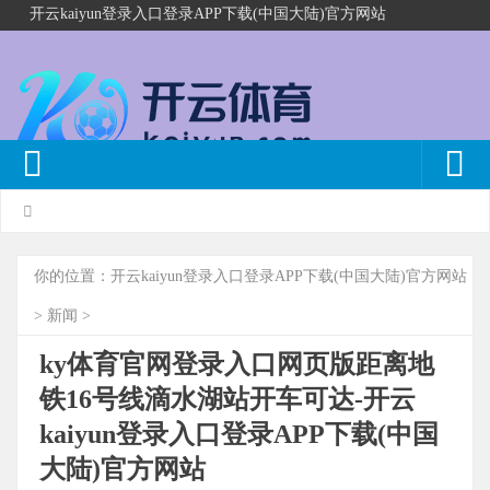
开云kaiyun登录入口登录APP下载(中国大陆)官方网站
你的位置：
开云kaiyun登录入口登录APP下载(中国大陆)官方网站
>
新闻
>
ky体育官网登录入口网页版距离地
铁16号线滴水湖站开车可达-开云
kaiyun登录入口登录APP下载(中国
大陆)官方网站