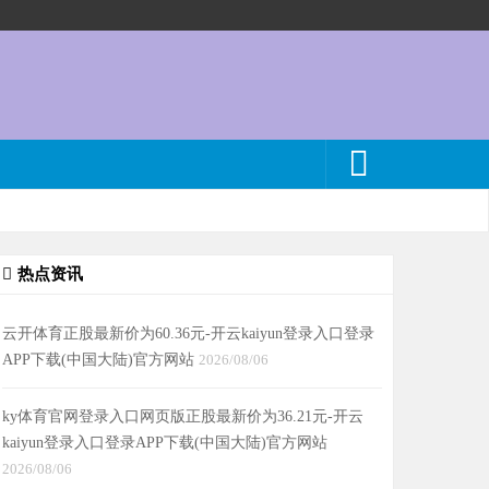
热点资讯
云开体育正股最新价为60.36元-开云kaiyun登录入口登录
APP下载(中国大陆)官方网站
2026/08/06
ky体育官网登录入口网页版正股最新价为36.21元-开云
kaiyun登录入口登录APP下载(中国大陆)官方网站
2026/08/06