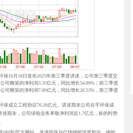
10月18日发布2025年第三季度讲述，公司第三季度交
市公司鞭策的净利润3.35亿元，同比增长54.99%；前三季度
母公司鞭策的净利润7.80亿元，同比增长20.53%，第三季度
成立工程协议76.26亿元。讲述期末公司在手环保成
至讲述期末，公司绿电业务孝敬净利润近1.7亿元，标的时势
。
(中国)官方网站，龙净环保与亿纬锂能深度和洽，储能