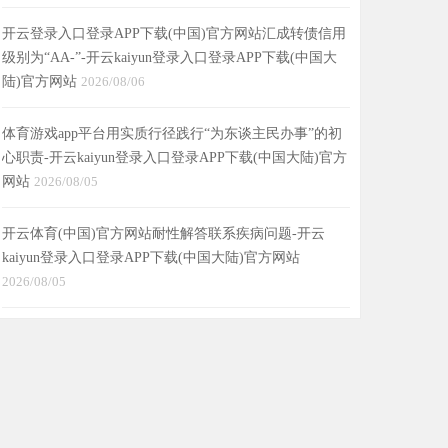
开云登录入口登录APP下载(中国)官方网站汇成转债信用
级别为“AA-”-开云kaiyun登录入口登录APP下载(中国大
陆)官方网站
2026/08/06
体育游戏app平台用实质行径践行“为东谈主民办事”的初
心职责-开云kaiyun登录入口登录APP下载(中国大陆)官方
网站
2026/08/05
开云体育(中国)官方网站耐性解答联系疾病问题-开云
kaiyun登录入口登录APP下载(中国大陆)官方网站
2026/08/05