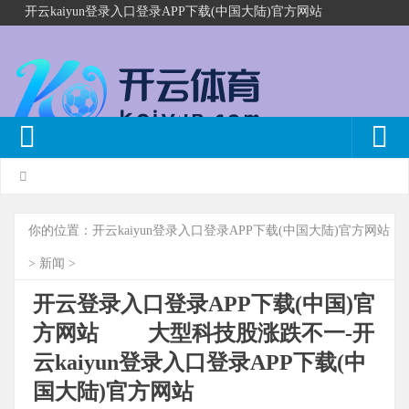
开云kaiyun登录入口登录APP下载(中国大陆)官方网站
你的位置：
开云kaiyun登录入口登录APP下载(中国大陆)官方网站
>
新闻
>
开云登录入口登录APP下载(中国)官
方网站 大型科技股涨跌不一-开
云kaiyun登录入口登录APP下载(中
国大陆)官方网站