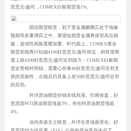
意思元/盎司，COMEX白银期货涨1%。
国信期货暗意，刻下贵金属阛阓正处于地缘
预期等多重博弈之中。展望短期贵金属将保管高位颠
簸，波动性风险显耀加重。时代面上，COMEX黄金
期货若能再行站稳4100好意思元/盎司傍边，则有望再
度上探4200好意思元/盎司近邻阻力；COMEX白银期
货走势相对明锐，需重心存眷46好意思元/盎司近邻支
抓的灵验性，企稳后仍具备上攻50好意思元/盎司近邻
的后劲。
外洋原油期货价钱全线高涨。扫尾收盘，好
意思国WTI原油期货涨超3%，布伦特原油期货涨超
4%。
业内东谈主士暗意，外洋生意场面变化、好
意思国动力信息署（EIA）公布的原油库存未必下