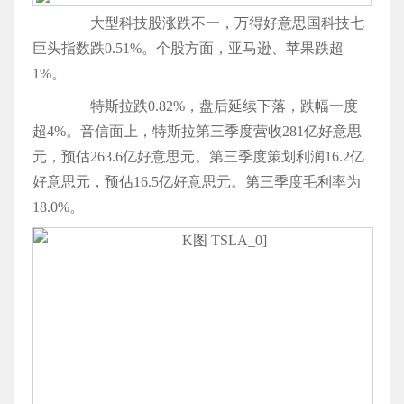
大型科技股涨跌不一，万得好意思国科技七
巨头指数跌0.51%。个股方面，亚马逊、苹果跌超
1%。
特斯拉跌0.82%，盘后延续下落，跌幅一度
超4%。音信面上，特斯拉第三季度营收281亿好意思
元，预估263.6亿好意思元。第三季度策划利润16.2亿
好意思元，预估16.5亿好意思元。第三季度毛利率为
18.0%。