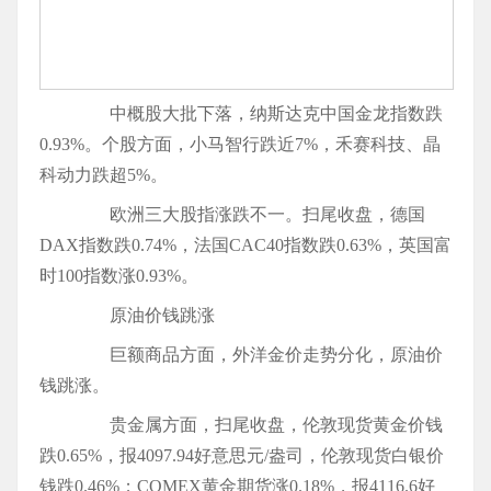
中概股大批下落，纳斯达克中国金龙指数跌
0.93%。个股方面，小马智行跌近7%，禾赛科技、晶
科动力跌超5%。
欧洲三大股指涨跌不一。扫尾收盘，德国
DAX指数跌0.74%，法国CAC40指数跌0.63%，英国富
时100指数涨0.93%。
原油价钱跳涨
巨额商品方面，外洋金价走势分化，原油价
钱跳涨。
贵金属方面，扫尾收盘，伦敦现货黄金价钱
跌0.65%，报4097.94好意思元/盎司，伦敦现货白银价
钱跌0.46%；COMEX黄金期货涨0.18%，报4116.6好