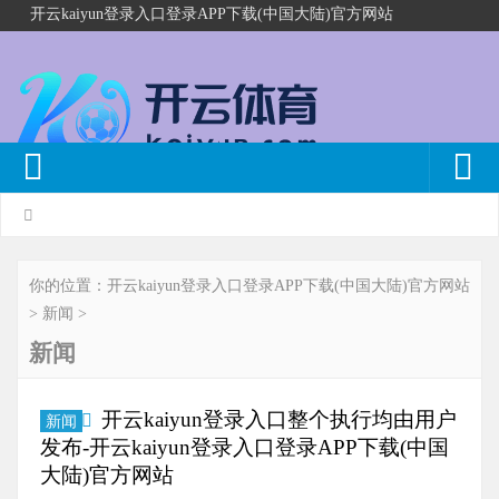
开云kaiyun登录入口登录APP下载(中国大陆)官方网站
你的位置：
开云kaiyun登录入口登录APP下载(中国大陆)官方网站
>
新闻
>
新闻
开云kaiyun登录入口整个执行均由用户
新闻
发布-开云kaiyun登录入口登录APP下载(中国
大陆)官方网站