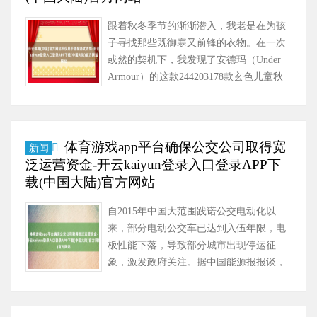
么今天我们就来聊聊不同身材类型概况
跟着秋冬季节的渐渐潜入，我老是在为孩
下，小白裤应该配什么外衣? 怎样搭配材
子寻找那些既御寒又前锋的衣物。在一次
干显高显瘦，同期又在潮水之中? 身材综
或然的契机下，我发现了安德玛（Under
合与全体造型的合作性。……
Armour）的这款244203178款玄色儿童秋
冬加厚连帽卫衣，它飞速成为了我家孩子
的秋冬新宠。过程一段时辰的一稔体验，
我愿将这份感受与人人共享，但愿能为其
他家长在选用孩子秋冬装物时提供一些参
体育游戏app平台确保公交公司取得宽
新闻
考。 初见这款卫衣，我就被其从简而不失
泛运营资金-开云kaiyun登录入口登录APP下
机尚的盘算所劝诱。玄色当作经典颜色，
载(中国大陆)官方网站
不仅易于搭配各式衣饰，还能在视觉上起
自2015年中国大范围践诺公交电动化以
到显瘦的成果。卫衣的材质接管了加厚盘
来，部分电动公交车已达到入伍年限，电
算，确保了孩子在秋冬季节的谦和与振
板性能下落，导致部分城市出现停运征
奋。同期，……
象，激发政府关注。据中国能源报报谈，
2023年以来，河北保定、湖北黄石、湖南
衡山、甘肃兰州等地链接发生公交停运，
主要因电板衰减未实时处理。 跟着新能源