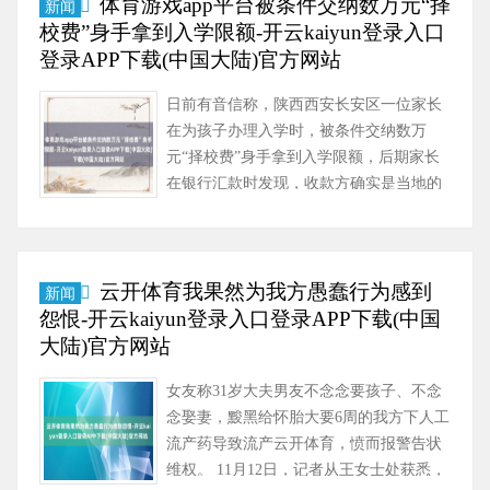
题； 时常在气节技艺点，是股价的拐点，
体育游戏app平台被条件交纳数万元“择
新闻
诱导趋势，不错判断是进取变盘也曾向下
校费”身手拿到入学限额-开云kaiyun登录入口
变盘； 主图中的洋红色加粗弧线便是股价
登录APP下载(中国大陆)官方网站
的趋势线，虚线是支握线，和股价呈现负
日前有音信称，陕西西安长安区一位家长
探究关系； 加粗的洋红色弧线在空头趋势
在为孩子办理入学时，被条件交纳数万
中，涌现的是绿色加粗实线和绿色的细
元“择校费”身手拿到入学限额，后期家长
线，也便是说，空……
在银行汇款时发现，收款方确实是当地的
慈善机构长安区慈善会。 11月15日，长安
区聚拢探访组发布情况通报称，11月14日
晚立即迷惑由区纪委牵头的聚拢探访组进
行探访核实，探访情况将实时公开。 （新
云开体育我果然为我方愚蠢行为感到
新闻
黄河）体育游戏app平台……
怨恨-开云kaiyun登录入口登录APP下载(中国
大陆)官方网站
女友称31岁大夫男友不念念要孩子、不念
念娶妻，黢黑给怀胎大要6周的我方下人工
流产药导致流产云开体育，愤而报警告状
维权。 11月12日，记者从王女士处获悉，