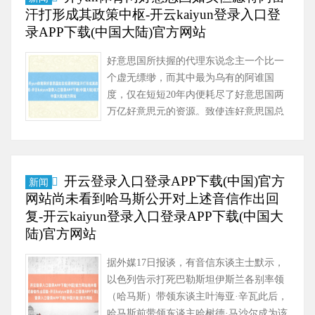
种“莫得必要的攻击”。 然则，真主党却在
汗打形成其政策中枢-开云kaiyun登录入口登
以色列与黎巴嫩南部的接壤地区不休进行
录APP下载(中国大陆)官方网站
火力试探，令以色列方面感到不安。 因
好意思国所扶握的代理东说念主一个比一
此，以色列决定入手，条件团结国裁撤阻
个虚无缥缈，而其中最为乌有的阿谁国
抑的联黎部队。 那么，以色列为何会对团
度，仅在短短20年内便耗尽了好意思国两
结国部队下此狠手? 团……
万亿好意思元的资源。致使连好意思国总
统齐对这个国度感到无法忍耐。 它的名字
是阿富汗。不错说，在通盘由好意思国扶
握的代理政权中，阿富汗政府给好意思国
形成的伤害是最为严重的。 2001年，阿富
开云登录入口登录APP下载(中国)官方
新闻
汗接触爆发。好意思国以裂缝911事件为
网站尚未看到哈马斯公开对上述音信作出回
由，打击塔利班和基地组织，强行入侵阿
复-开云kaiyun登录入口登录APP下载(中国大
富汗。骨子上，他们果然切主义是为了末
陆)官方网站
端这个位于中亚要道的国度。掌控阿富汗
据外媒17日报谈，有音信东谈主士默示，
不仅不错对摆布国度产生深化影响，还能
以色列告示打死巴勒斯坦伊斯兰各别率领
进一步正经好意思国在……
（哈马斯）带领东谈主叶海亚·辛瓦此后，
哈马斯前带领东谈主哈树德·马沙尔成为该