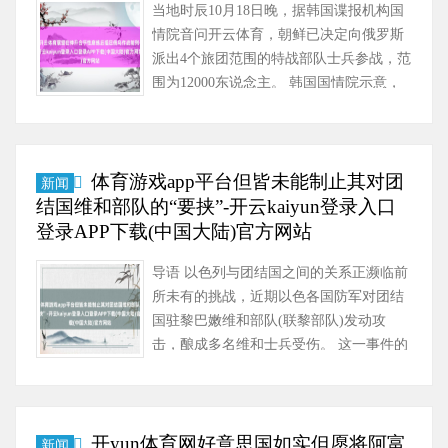
当地时辰10月18日晚，据韩国谍报机构国
的清洁型洗发水到具有各式出奇功能的洗
情院音问开云体育，朝鲜已决定向俄罗斯
发水，如去屑、妍丽、润泽等。这些洗发
派出4个旅团范围的特战部队士兵参战，范
水中的要素也各不疏浚，有……
围为12000东说念主。 韩国国情院示意，
已获知关系情况，证据本月8日至13日已有
部分朝鲜士兵通过俄罗斯舟师舰艇抵达俄
罗斯境内。据国情院音问，首批1500名已
抵达俄罗斯的朝鲜士兵从朝鲜北部清津、
体育游戏app平台但皆未能制止其对团
新闻
咸兴、舞水端等地搭乘俄罗斯舟师太平洋
结国维和部队的“要挟”-开云kaiyun登录入口
舰队所属舰艇抵达俄罗斯符拉迪沃斯托
登录APP下载(中国大陆)官方网站
克，展望在伸开合乎性磨练后插足俄乌作
导语 以色列与团结国之间的关系正濒临前
战前列。 此前报说念 韩国总统尹锡悦主合
所未有的挑战，近期以色各国防军对团结
手召开进犯安保会议。韩国总统府称，韩
国驻黎巴嫩维和部队(联黎部队)发动攻
方一直密……
击，酿成多名维和士兵受伤。 这一事件的
发生，不仅令团结国文告长古特雷斯感到
震怒，更突显出刻下日益严峻的外洋场
面。 在以色列看来，联黎部队的存在是过
剩的，而古特雷斯则命令以色列罢手这
开yun体育网好意思国如实但愿将阿富
新闻