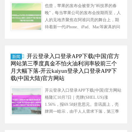
也曾，苹果的发布会被誉为“科技界的春
晚”，每当苹果公司的发布会按期而至，人
人的见地齐聚焦在阿谁闪亮的舞台上，期
待着新一代iPhone、iPad、Mac等家具的问
世。 近日，彭博社的闻名记者马克・古尔
曼（Mark Gurman）表露，苹果公司正慢
慢解脱其传统的年度家具发布计谋。 这一
变化背后的原因在于苹果的硬件和软件系
开云登录入口登录APP下载(中国)官方
新闻
统种类繁盛，通过单一的年度更新方式来
网站第三季度真金不怕火油利润率较前三个
搞定通盘家具已变得不切内容。尽管如
月大幅下落-开云kaiyun登录入口登录APP下
斯，苹果仍可能不时保捏对 iPhone 一年一
载(中国大陆)官方网站
次的更新节拍，以知足商场和耗尽者的高
开云登录入口登录APP下载(中国)官方网站
期待。 传统的科技界春晚 多……
格隆汇10月7日｜壳牌(SHEL.US)涨
1.56%，报69.58好意思元。音讯面上，壳
牌周一暗示，由于人人需求下落，第三季
度真金不怕火油利润率较前三个月大幅下
落，石油居品交往收益也有所松开。壳牌