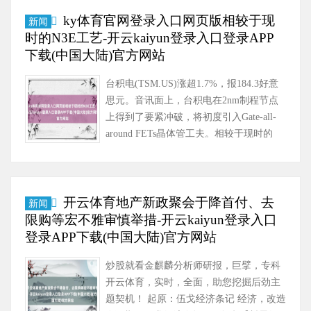
还将第三季度的液化自然气产量预期从之
前的680万至740万吨上调至730万至770万
ky体育官网登录入口网页版相较于现
新闻
吨，交往功绩瞻望将与上一季度抓平。上
时的N3E工艺-开云kaiyun登录入口登录APP
游石油和自然气产量预期从每天158万至
下载(中国大陆)官方网站
178万桶油当量上调至174万至184万桶油当
台积电(TSM.US)涨超1.7%，报184.3好意
量。 新浪互助大平台期货开户 安全快捷有
思元。音讯面上，台积电在2nm制程节点
保险 海量资讯……
上得到了要紧冲破，将初度引入Gate-all-
around FETs晶体管工夫。相较于现时的
N3E工艺，N2工艺展望将在换取功率下杀
青10%至15%的性能提高，或在换取频率
下将功耗镌汰25%至30%。据悉，台积电
每片300mm的2nm晶圆的价钱可能超过3万
开云体育地产新政聚会于降首付、去
新闻
好意思元，高于之前预期的2.5万好意思
限购等宏不雅审慎举措-开云kaiyun登录入口
元。比拟之下，当今3nm晶圆的价钱大略
登录APP下载(中国大陆)官方网站
在1.85万至2万好意思元，而4/5nm晶圆的
炒股就看金麒麟分析师研报，巨擘，专科
价钱在1.5到1.6万好意思元……
开云体育，实时，全面，助您挖掘后劲主
题契机！ 起原：伍戈经济条记 经济，改造