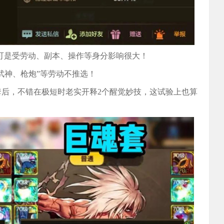
，可是受劳动、副本、操作等身分影响很大！
“武神、枪炮”等劳动不推选！
套后，不错在极短时老实开释2个醒觉妙技，这试验上也算