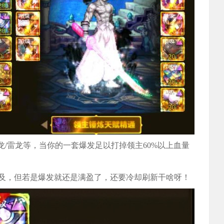
龙/雷龙等，当你的一套爆发足以打掉领主60%以上血量
及，但若是爆发就还是满盈了，还要冷却刷新干啥呀！