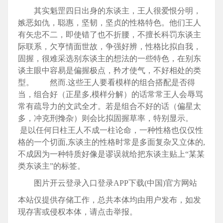
其实魁罡四日出身的东谈主，王人很爱恨分明，
嫉恶如仇，聪惠，坚韧，坚贞的性格特色。他们王人
有矢忠不二，即使错了也不折腰，不擅长科罚东谈主
际联系，欠亨情面世故，争强好辨，性格比拟自我，
固握，很难采选别东谈主的想法的一些特色，在别东
谈主眼中容易是偏握极点，矜才使气，不好相处的类
型。 然而.这些王人要看模样的组合搭配是否得
当，组合好（正星多,模样分解）的话常常王人会辱骂
常有疏导力的文武全才。若是组合不好的话（偏星太
多，冲克刑搀杂）则会比拟固握草率，特别显示。
是以任何日柱王人不成一柱论命，一种性格也仅仅性
格的一个切面,东谈主的性格时常是多面复杂又立体的,
不成因为一种特质好像是谬误就给把东谈主贴上“某某
类东谈主”的标签。
图片开云登录入口登录APP下载(中国)官方网站
本站仅提供存储工作，总共本体均由用户发布，如发
现存害或侵权本体，请点击举报。