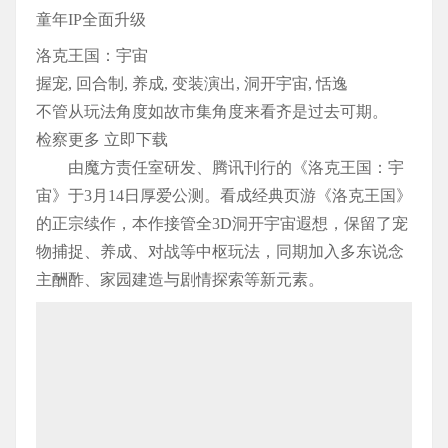
童年IP全面升级
洛克王国：宇宙
握宠, 回合制, 养成, 变装演出, 洞开宇宙, 恬逸
不管从玩法角度如故市集角度来看齐是过去可期。
检察更多 立即下载
由魔方责任室研发、腾讯刊行的《洛克王国：宇
宙》于3月14日厚爱公测。看成经典页游《洛克王国》
的正宗续作，本作接管全3D洞开宇宙遐想，保留了宠
物捕捉、养成、对战等中枢玩法，同期加入多东说念
主酬酢、家园建造与剧情探索等新元素。