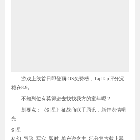
游戏上线首日即登顶iOS免费榜，TapTap评分沉
稳在8.9。
不知列位有莫得进去找找我方的童年呢？
划要点：《剑星》征战商联手腾讯，新作表情曝
光
剑星
科幻, 冒险, 写实, 即时, 单东说念主, 部分复古截止器,