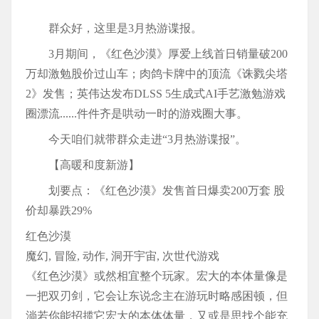
群众好，这里是3月热游谍报。
3月期间，《红色沙漠》厚爱上线首日销量破200
万却激勉股价过山车；肉鸽卡牌中的顶流《诛戮尖塔
2》发售；英伟达发布DLSS 5生成式AI手艺激勉游戏
圈漂流......件件齐是哄动一时的游戏圈大事。
今天咱们就带群众走进“3月热游谍报”。
【高暖和度新游】
划要点：《红色沙漠》发售首日爆卖200万套 股
价却暴跌29%
红色沙漠
魔幻, 冒险, 动作, 洞开宇宙, 次世代游戏
《红色沙漠》或然相宜整个玩家。宏大的本体量像是
一把双刃剑，它会让东说念主在游玩时略感困顿，但
淌若你能招揽它宏大的本体体量，又或是思找个能充