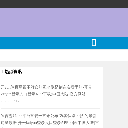
热点资讯
开yun体育网跟不雅众的互动像是刻在实质里的-开云
kaiyun登录入口登录APP下载(中国大陆)官方网站
2026/08/06
体育游戏app平台育碧一直未公布 刺客信条：影 的最新
销量数据-开云kaiyun登录入口登录APP下载(中国大陆)官