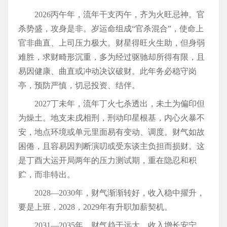
2026丙午年，流年干支丙午，齐为火旺忌神。官
杀势盛，攻身是非。岁运命组成“官杀混合”，使命上
官非曲直、上司压力极大。财星得旺火生助，但身弱
难胜，求财畸形沉重，多为经过驱驰却所得有限，且
易因健康、曲直或冲动决议破财。此年务必稳守岗
亭，预防严慎，切忌投资、结伴。
2027丁未年，流年丁火七杀透出，未土为偏印但
为燥土。地支未戌相刑，刑动印星根基，内心火暴不
安，地点环境或单元里面易有变动、调度。财气如故
困倦，且容易因判断演叨或受东谈主负担而损财。这
是丁酉大运开局两年的压力测试期，重在隐忍和积
贮，而非特出。
2028—2030年，财气渐渐转好，收入稳中擢升，
要是上班，2028，2029年有升职加薪契机。
2031—2035年，财气趋于远大，收入增长安宁，