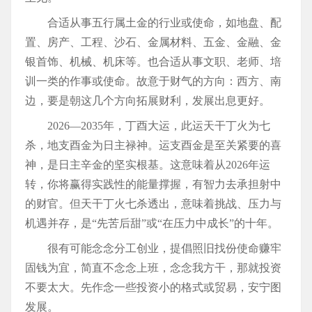
合适从事五行属土金的行业或使命，如地盘、配
置、房产、工程、沙石、金属材料、五金、金融、金
银首饰、机械、机床等。也合适从事文职、老师、培
训一类的作事或使命。故意于财气的方向：西方、南
边，要是朝这几个方向拓展财利，发展出息更好。
2026—2035年，丁酉大运，此运天干丁火为七
杀，地支酉金为日主禄神。运支酉金是至关紧要的喜
神，是日主辛金的坚实根基。这意味着从2026年运
转，你将赢得实践性的能量撑握，有智力去承担射中
的财官。但天干丁火七杀透出，意味着挑战、压力与
机遇并存，是“先苦后甜”或“在压力中成长”的十年。
很有可能念念分工创业，提倡照旧找份使命赚牢
固钱为宜，简直不念念上班，念念我方干，那就投资
不要太大。先作念一些投资小的格式或贸易，安宁图
发展。