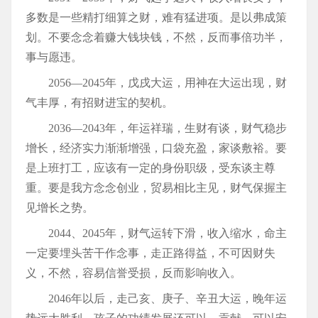
多数是一些精打细算之财，难有猛进项。是以弗成策
划。不要念念着赚大钱块钱，不然，反而事倍功半，
事与愿违。
2056—2045年，戊戌大运，用神在大运出现，财
气丰厚，有招财进宝的契机。
2036—2043年，年运祥瑞，生财有谈，财气稳步
增长，经济实力渐渐增强，口袋充盈，家谈敷裕。要
是上班打工，应该有一定的身份职级，受东谈主尊
重。要是我方念念创业，贸易相比主见，财气保握主
见增长之势。
2044、2045年，财气运转下滑，收入缩水，命主
一定要埋头苦干作念事，走正路得益，不可因财失
义，不然，容易信誉受损，反而影响收入。
2046年以后，走己亥、庚子、辛丑大运，晚年运