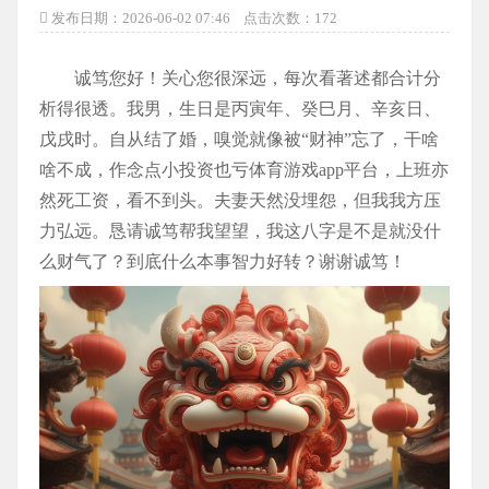
发布日期：2026-06-02 07:46 点击次数：172
诚笃您好！关心您很深远，每次看著述都合计分
析得很透。我男，生日是丙寅年、癸巳月、辛亥日、
戊戌时。自从结了婚，嗅觉就像被“财神”忘了，干啥
啥不成，作念点小投资也亏体育游戏app平台，上班亦
然死工资，看不到头。夫妻天然没埋怨，但我我方压
力弘远。恳请诚笃帮我望望，我这八字是不是就没什
么财气了？到底什么本事智力好转？谢谢诚笃！