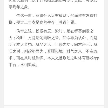
势远大胜利，孩子的功绩发展还可以，贡献，可以安
享晚年之象。
你这一世，莫得什么大财横财，然而惟有发奋打
拼，要过上丰衣足食的生存，莫得问题。
侥幸之弦，松紧有度。紧时，是在积蓄崩发之
力；松时，方是动荡宛转之音。知命非为认命，而是
明了本人节拍。身弱之运，当修内功，固本培元；身
旺之时，则趁势而为，开疆拓境。财气之来，不在急
求，而在其时机熟识、本人充足刚劲之时体育游戏app
平台，水到渠成。