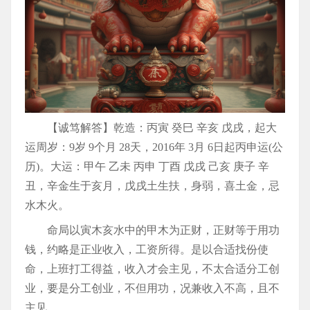
【诚笃解答】乾造：丙寅 癸巳 辛亥 戊戌，起大
运周岁：9岁 9个月 28天，2016年 3月 6日起丙申运(公
历)。大运：甲午 乙未 丙申 丁酉 戊戌 己亥 庚子 辛
丑，辛金生于亥月，戊戌土生扶，身弱，喜土金，忌
水木火。
命局以寅木亥水中的甲木为正财，正财等于用功
钱，约略是正业收入，工资所得。是以合适找份使
命，上班打工得益，收入才会主见，不太合适分工创
业，要是分工创业，不但用功，况兼收入不高，且不
主见。