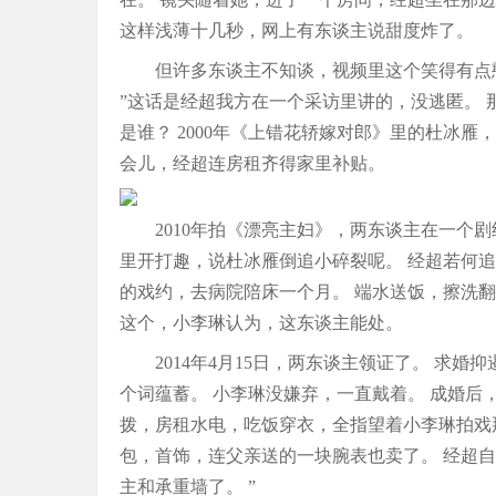
这样浅薄十几秒，网上有东谈主说甜度炸了。
但许多东谈主不知谈，视频里这个笑得有点
”这话是经超我方在一个采访里讲的，没逃匿。 
是谁？ 2000年《上错花轿嫁对郎》里的杜冰雁
会儿，经超连房租齐得家里补贴。
2010年拍《漂亮主妇》，两东谈主在一个
里开打趣，说杜冰雁倒追小碎裂呢。 经超若何
的戏约，去病院陪床一个月。 端水送饭，擦洗翻
这个，小李琳认为，这东谈主能处。
2014年4月15日，两东谈主领证了。 求
个词蕴蓄。 小李琳没嫌弃，一直戴着。 成婚后
拨，房租水电，吃饭穿衣，全指望着小李琳拍戏
包，首饰，连父亲送的一块腕表也卖了。 经超
主和承重墙了。 ”