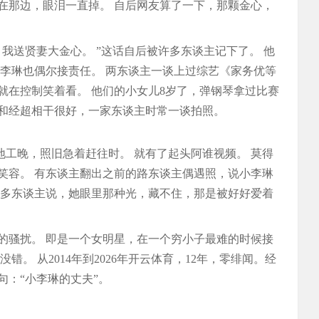
在那边，眼泪一直掉。 自后网友算了一下，那颗金心，
我送贤妻大金心。 ”这话自后被许多东谈主记下了。 他
小李琳也偶尔接责任。 两东谈主一谈上过综艺《家务优等
就在控制笑着看。 他们的小女儿8岁了，弹钢琴拿过比赛
，和经超相干很好，一家东谈主时常一谈拍照。
那天地工晚，照旧急着赶往时。 就有了起头阿谁视频。 莫得
笑容。 有东谈主翻出之前的路东谈主偶遇照，说小李琳
更多东谈主说，她眼里那种光，藏不住，那是被好好爱着
的骚扰。 即是一个女明星，在一个穷小子最难的时候接
。 从2014年到2026年开云体育，12年，零绯闻。经
：“小李琳的丈夫”。