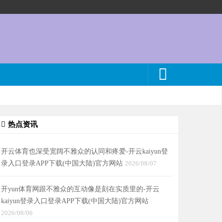
热点资讯
开云体育也深受宽阔不雅众的认同和疼爱-开云kaiyun登
录入口登录APP下载(中国大陆)官方网站
2026/08/07
开yun体育网跟不雅众的互动像是刻在实质里的-开云
kaiyun登录入口登录APP下载(中国大陆)官方网站
2026/08/06