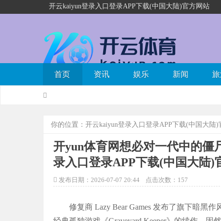
开云kaiyun登录入口登录APP下载(中国大陆)官方网站
首页
资讯
娱乐
新闻
旅
你的位置：
开云kaiyun登录入口登录APP下载(中国大陆
开yun体育网想必对一代中的僵尸
录入口登录APP下载(中国大陆)
发布日期：2026-07-07 20:44 点击次数：157
修复商 Lazy Bear Games 发布了旗下暗黑
经典孤独游戏《Graveyard Keeper》的续