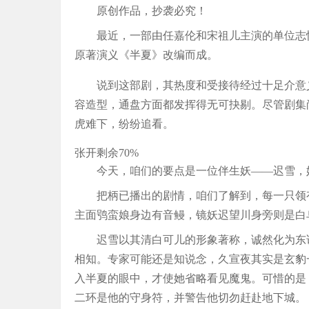
原创作品，抄袭必究！
最近，一部由任嘉伦和宋祖儿主演的单位志
原著演义《半夏》改编而成。
说到这部剧，其热度和受接待经过十足介意
容造型，通盘方面都发挥得无可抉剔。尽管剧集
虎难下，纷纷追看。
张开剩余70%
今天，咱们的要点是一位伴生妖——迟雪，
把柄已播出的剧情，咱们了解到，每一只领
主面鸮蛮娘身边有音鳗，镜妖迟望川身旁则是白
迟雪以其清白可儿的形象著称，诚然化为东
相知。专家可能还是知说念，久宣夜其实是玄豹
入半夏的眼中，才使她省略看见魔鬼。可惜的是
二环是他的守身符，并警告他切勿赶赴地下城。