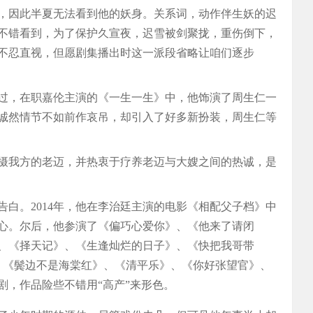
，因此半夏无法看到他的妖身。关系词，动作伴生妖的迟
不错看到，为了保护久宣夜，迟雪被剑聚拢，重伤倒下，
不忍直视，但愿剧集播出时这一派段省略让咱们逐步
过，在职嘉伦主演的《一生一生》中，他饰演了周生仁一
诚然情节不如前作哀吊，却引入了好多新扮装，周生仁等
摄我方的老迈，并热衷于疗养老迈与大嫂之间的热诚，是
白。2014年，他在李治廷主演的电影《相配父子档》中
心。尔后，他参演了《偏巧心爱你》、《他来了请闭
、《择天记》、《生逢灿烂的日子》、《快把我哥带
、《鬓边不是海棠红》、《清平乐》、《你好张望官》、
剧，作品险些不错用“高产”来形色。