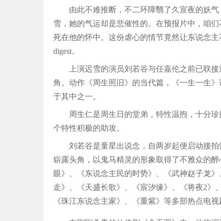
由此不难推断，不二环障翳了久宣夜的妖气
雪，她的气运却是悲催性的。在预报片中，咱们
死在他的怀中。这份虐心的情节竟然让东说念主
digest。
上演迟雪的演员刘若谷与任嘉伦之前已联接
角。动作《周生照旧》的当代篇，《一生一生》
于其中之一。
周生仁是周生日的堂弟，特性温煦，十分珍
个特性积极的助攻。
刘若谷是童星出说念，自两岁起便启动接拍告
崭露头角，以鬼马精灵的形象取得了不雅众的醉
眼》、《东说念主民的时势》、《武神赵子龙》
走》、《天盛长歌》、《宸汐缘》、《将夜2》
《珠江东说念主家》、《重紫》等多部热点电视