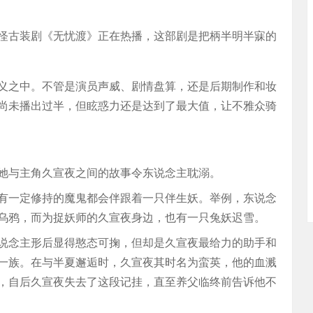
怪古装剧《无忧渡》正在热播，这部剧是把柄半明半寐的
义之中。不管是演员声威、剧情盘算，还是后期制作和妆
尚未播出过半，但眩惑力还是达到了最大值，让不雅众骑
她与主角久宣夜之间的故事令东说念主耽溺。
有一定修持的魔鬼都会伴跟着一只伴生妖。举例，东说念
乌鸦，而为捉妖师的久宣夜身边，也有一只兔妖迟雪。
说念主形后显得憨态可掬，但却是久宣夜最给力的助手和
一族。在与半夏邂逅时，久宣夜其时名为蛮英，他的血溅
，自后久宣夜失去了这段记挂，直至养父临终前告诉他不