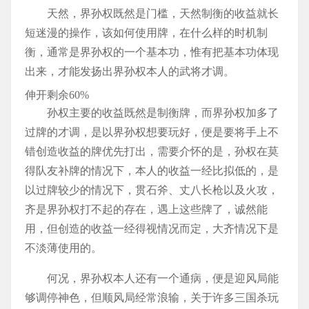
天然，界孙权既然是门槛，天然制衡的收益就长
短迷漫的操作，该如何使用牌，在什么样的时机制
衡，通常是界孙权的一个基本功，惟有把基本功体现
出来，才能发扬出界孙权本人的武将才调。
伸开剩余60%
孙权主要的收益既然是制衡牌，而界孙权加多了
过牌的才调，是以界孙权想要玩好，便是要将手上不
错创造收益的牌优先打出，需要介怀的是，孙权在莫
得队友补牌的情况下，本人的收益一经比拟低的，是
以过牌较少的情况下，贯石斧、丈八长枪以及火攻，
齐是界孙权打不起的存在，遇上这些牌了，诚然能
用，但创造的收益一经得视情况而定，大齐情况下是
不淡薄使用的。
何况，界孙权本人还有一个通病，便是迎风局能
够调停神色，但顺风局经常浪输，关于许多三国杀玩