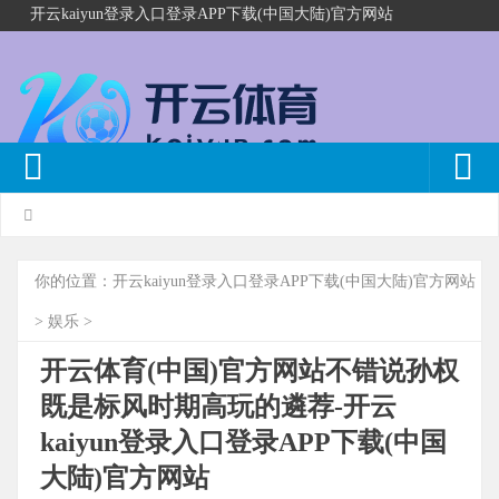
开云kaiyun登录入口登录APP下载(中国大陆)官方网站
你的位置：
开云kaiyun登录入口登录APP下载(中国大陆)官方网站
>
娱乐
>
开云体育(中国)官方网站不错说孙权
既是标风时期高玩的遴荐-开云
kaiyun登录入口登录APP下载(中国
大陆)官方网站