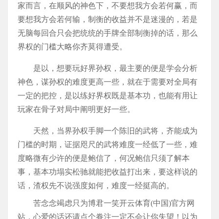
家而言，在顺风的神色下，不要想我方会若何赢，而
要想我方会若何输，制衡的收益并不是迷漫的，若是
无脑每回合只会把统统的手牌全部制衡掉的话，那么
界权的门槛大略你齐莫得遭受。
是以，想要玩好界孙权，最主要的便是学会分析
神色，谋孙权的难度更高一些，就在于需要对全局有
一定的把控，是以练好界权既是基本功，也能有用让
玩家在骨子对局中阐明更好一些。
天然，当界孙权手脚一个陈旧的武将，齐能成为
门槛的时期，证据咫尺的武将难度一经低了一些，难
度略微有少许的便是鲍信了，何况鲍信只须了解本
事，基本功塌实松驰就能把收益打出来，要这样说的
话，渣权先不说强度如何，难度一经挺高的。
苦念念竭虑只为博君一笑开云体育(中国)官方网
站，心爱的话还请点个眷注一定不会让你失望！以为