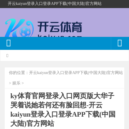
开云kaiyun登录入口登录APP下载(中国大陆)官方网站
你的位置：
开云kaiyun登录入口登录APP下载(中国大陆)官方网站
>
娱乐
>
ky体育官网登录入口网页版大华子
哭着说她若何还有脸回想-开云
kaiyun登录入口登录APP下载(中国
大陆)官方网站