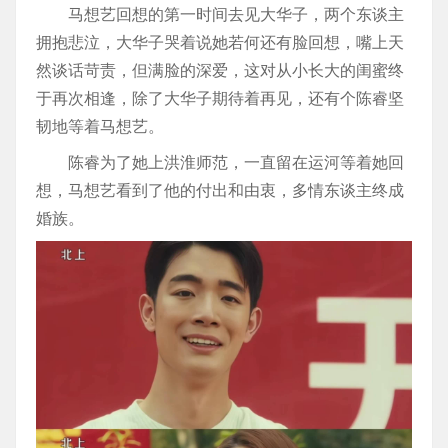
马想艺回想的第一时间去见大华子，两个东谈主
拥抱悲泣，大华子哭着说她若何还有脸回想，嘴上天
然谈话苛责，但满脸的深爱，这对从小长大的闺蜜终
于再次相逢，除了大华子期待着再见，还有个陈睿坚
韧地等着马想艺。
陈睿为了她上洪淮师范，一直留在运河等着她回
想，马想艺看到了他的付出和由衷，多情东谈主终成
婚族。