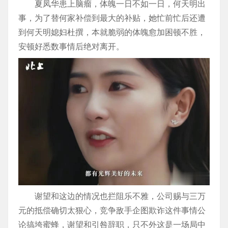
夏凤华患上脑瘤，体魄一日不如一日，何天明出
事，为了替何家补偿到最大的补贴，她忙前忙后还遭
到何天明媳妇杜撰，本就脆弱的体魄愈加困顿不胜，
安顿好悉数事情后绝对离开。
谢望和这边的情况也拦阻乐不雅，公司赐与三万
元的抵偿确切太狠心，竞争敌手企图欺诈这件事情公
论搞垮蜜蜂，谢望和引咎辞职，只不外这是一场局中