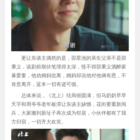
更让东谈主偶然的是，邵星池的亲生父亲不是邵
秉义，该剧前期伏笔埋得太深，怪不得邵秉义酒醉家
暴爱妻，他劝姆妈仳离，姆妈却说他对他俩有恩，不
肯意离开，蓝本一切有迹可循。
总体来说，《北上》结局很圆满，但马奶奶早早
夭字和周爷爷老年板滞让东谈主缺憾，花街要重新阅
兵，大家搬到新址子再次成为邻居，小伙伴都有了我
方归宿，一切齐大欢笑。