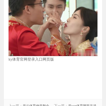
ky体育官网登录入口网页版
上一篇：
下一篇：
开云体育伸开剩余
开yun体育网而吴泽