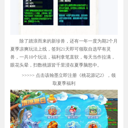
除了踏浪而来的新珍兽，还有一年一度为期2个月
夏季凉爽玩法上线，签到21天即可领取自选罕有灵
兽，一共10个玩法，福利拿笔直软，每天当作拉满，
眼花头晕，扫数桃源皆千里浸在夏季脑怒中。
>>>>> 点击该翰墨立即注册《桃花源记2》，领
取夏季福利