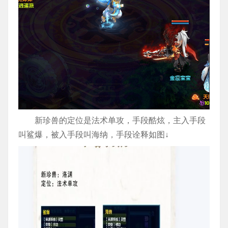
新珍兽的定位是法术单攻，手段酷炫，主入手段
叫鲨爆，被入手段叫海纳，手段诠释如图↓