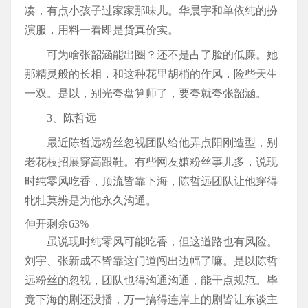
凑，有点小孩子过家家那味儿。华晨宇和单依纯的扮
演服，用料一看即是货真价实。
可为啥张韶涵能出圈？还不是占了脸的低廉。她
那精灵般的长相，和这种花里胡梢的作风，险些天生
一双。是以，别光夸盘算师了，要夸就夸张韶涵。
3、陈哲远
最近陈哲远粉丝忽视团队给他弄点阳刚造型，别
老花枝招展穿高跟鞋。有些网友嫌粉丝事儿多，说现
时纯零风吃香，顶流皆靠下海，陈哲远团队让他穿得
牝牡莫辨是为他永久沟通。
伸开剩余63%
虽说现时纯零风可能吃香，但这道路也有风险。
刘宇、张新成不皆靠这门道闯出边幅了嘛。是以陈哲
远粉丝的忽视，团队也得沟通沟通，能干点规范。毕
竟下海的剧还没播，万一搞得连岸上的剧皆让东谈主