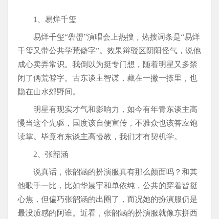
1、易烊千玺
易烊千玺“礐嶨”演唱会上热搜，热搜词条是“易烊
千玺又带公共学荒僻字”。效果辩驳区阴阳怪气，说他
成心卖弄常识。我倒以为挺专门想，随着明星又多禁
闭了俩荒僻字。古东谈主智谋，藏在一撇一捺里，也
隐在山水郊野间。
明星有现实才气和影响力，如今有年青东谈主高
慢当这个先驱，国度该自便宣传，不雅众也该答应饱
读掌。毕竟有东谈主高慢教，我们才有契机学。
2、张韶涵
说真话，张韶涵的扮演服真有那么颜面吗？和其
他歌手一比，比如华晨宇和单依纯，公共的穿着皆挺
心焦，但偏巧张韶涵的出圈了，而况她的扮演服仍是
最没质感的阿谁。近看，张韶涵的扮演服就像东拼西