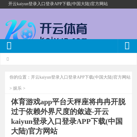
开云kaiyun登录入口登录APP下载(中国大陆)官方网站
你的位置：
开云kaiyun登录入口登录APP下载(中国大陆)官方网站
>
娱乐
>
体育游戏app平台天秤座将冉冉开脱
过于依赖外界尺度的敛迹-开云
kaiyun登录入口登录APP下载(中国
大陆)官方网站