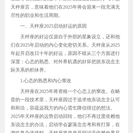
天秤座言，意味着他们在2025年将会迎来一段充满无
尽性的职业和生活周期。
一、天秤座2025启动好运的原因
天秤座的好运仅源自于外部的星象设立，还和他
们在2025年启动的内心变化密切关系。天秤座从2025
年起开启改日十年的好运，原因不错从三个方面进行
深度：心态的熟悉、对外界机遇的好坏把抓东说念主
际关系的积休养。
1.心态的熟悉和内心窜改
天秤座在2025年将资格一个心态上的窜改。在畴
昔的一段技术里，天秤座因过于追求他东说念主认可
和和洽，容疏远我方的内心需乞降信得过的想法。
2025年天秤座的运势启动回转，他们不再过度依赖他
东说念主的办法，启动学会寥落念念考和有打算，在
濒临复杂选拔时，天秤座将冉冉开脱过于依赖外界尺