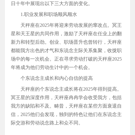
日十年中展现出以下三大方面的变化。
1.职业发展和职场顺风顺水
天秤座在2025年将迎来劳动发展的窜改点。冥王
星和天王星的共同作用，激励了天秤座在任业上的翻
新力和转型后劲。创业、职场晋升也曾转行，天秤座
都能我方出色的才气和东说念主际关系集聚，收拢职
场中的每一次机会。正在寻求劳动打破的天秤座2025
年将成为他们劳动生计中的一个机会。
个东说念主成长和内心自信的提高
天秤座的个东说念主成长将在2025年得到提高。
冥王星的深度作用，天秤座冉冉学会收受我方，包括
我方的缺陷和不及。畴昔，天秤座在某些方面衰退自
信，2025他们会发现，独到的特色让他们在东说念主
际交游和劳动说念路上和众不同。